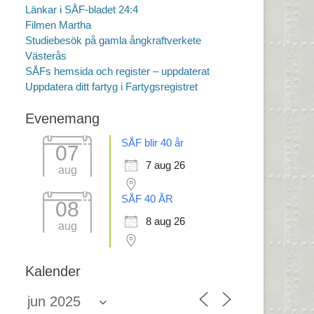
Länkar i SÅF-bladet 24:4
Filmen Martha
Studiebesök på gamla ångkraftverkete
Västerås
SÅFs hemsida och register – uppdaterat
Uppdatera ditt fartyg i Fartygsregistret
Evenemang
SÅF blir 40 år
07
7 aug 26
aug
SÅF 40 ÅR
08
8 aug 26
aug
Kalender