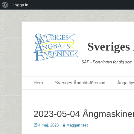
Om
Logga in
WordPress
Sveriges
SÅF - Föreningen för dig som g
Primär meny
Hoppa
Hem
Sveriges Ångbåtsförening
Ånga tips
till
innehåll
2023-05-04 Ångmaskiner t
Postades
Författare
4 maj, 2023
Maggan test
den