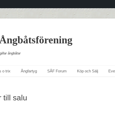
 Ångbåtsförening
illar ångbåtar
 o trix
Ångfartyg
SÅF Forum
Köp och Sälj
Ev
ill salu