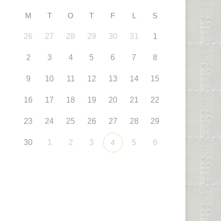
M
T
O
T
F
L
S
26
27
28
29
30
31
1
2
3
4
5
6
7
8
9
10
11
12
13
14
15
16
17
18
19
20
21
22
23
24
25
26
27
28
29
30
1
2
3
5
6
4