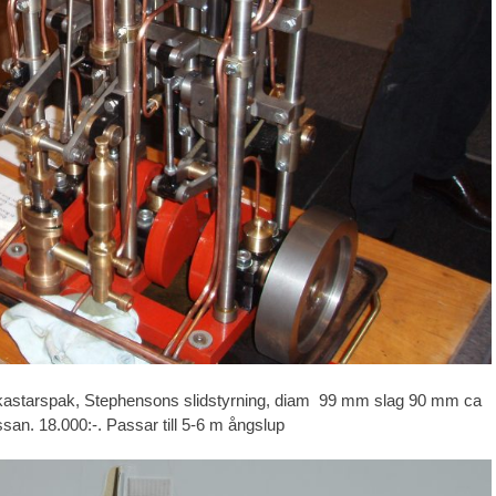
mkastarspak, Stephensons slidstyrning, diam 99 mm slag 90 mm ca
ssan. 18.000:-. Passar till 5-6 m ångslup