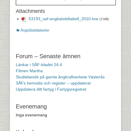
Attachments
53193_saf-angbatstidtabell_2010-low
(3 MB)
Kategorier
Ångbåtstidtabeller
Inläggsnavigering
Forum – Senaste ämnen
Länkar i SÅF-bladet 24:4
Filmen Martha
Studiebesök på gamla ångkraftverkete Västerås
SÅFs hemsida och register – uppdaterat
Uppdatera ditt fartyg i Fartygsregistret
Evenemang
Inga evenemang