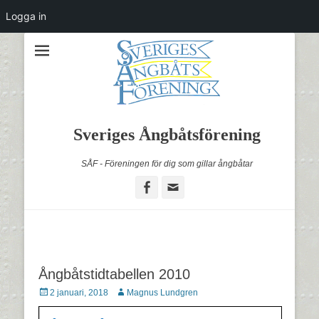
Logga in
Sveriges Ångbåtsförening
SÅF - Föreningen för dig som gillar ångbåtar
Facebook
Email
Ångbåtstidtabellen 2010
Postades
Författare
2 januari, 2018
Magnus Lundgren
den