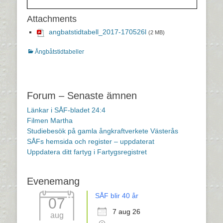
Attachments
angbatstidtabell_2017-170526l
(2 MB)
Kategorier
Ångbåtstidtabeller
Inläggsnavigering
Forum – Senaste ämnen
Länkar i SÅF-bladet 24:4
Filmen Martha
Studiebesök på gamla ångkraftverkete Västerås
SÅFs hemsida och register – uppdaterat
Uppdatera ditt fartyg i Fartygsregistret
Evenemang
SÅF blir 40 år
07
7 aug 26
aug