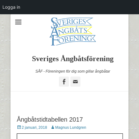
Logga in
Sveriges Ångbåtsförening
SÅF - Föreningen för dig som gillar ångbåtar
Facebook
Email
Ångbåtstidtabellen 2017
Postades
Författare
2 januari, 2018
Magnus Lundgren
den