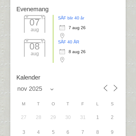
Evenemang
SÅF blir 40 år
07
7 aug 26
aug
SÅF 40 ÅR
08
8 aug 26
aug
Kalender
M
T
O
T
F
L
S
27
28
29
30
31
1
2
3
4
5
6
7
8
9