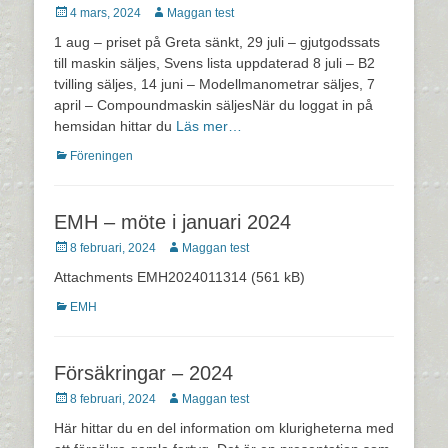
Postades
Författare
4 mars, 2024
Maggan test
den
1 aug – priset på Greta sänkt, 29 juli – gjutgodssats
till maskin säljes, Svens lista uppdaterad 8 juli – B2
tvilling säljes, 14 juni – Modellmanometrar säljes, 7
april – Compoundmaskin säljesNär du loggat in på
hemsidan hittar du
Läs mer…
Kategorier
Föreningen
EMH – möte i januari 2024
Postades
Författare
8 februari, 2024
Maggan test
den
Attachments EMH2024011314 (561 kB)
Kategorier
EMH
Försäkringar – 2024
Postades
Författare
8 februari, 2024
Maggan test
den
Här hittar du en del information om klurigheterna med