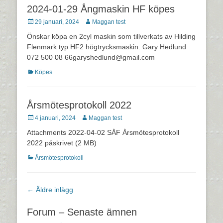
2024-01-29 Ångmaskin HF köpes
Postades
Författare
29 januari, 2024
Maggan test
den
Önskar köpa en 2cyl maskin som tillverkats av Hilding
Flenmark typ HF2 högtrycksmaskin. Gary Hedlund
072 500 08 66garyshedlund@gmail.com
Kategorier
Köpes
Årsmötesprotokoll 2022
Postades
Författare
4 januari, 2024
Maggan test
den
Attachments 2022-04-02 SÅF Årsmötesprotokoll
2022 påskrivet (2 MB)
Kategorier
Årsmötesprotokoll
Inläggsnavigering
←
Äldre inlägg
Forum – Senaste ämnen