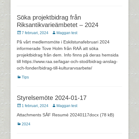
Söka projektbidrag från
Riksantikvarieämbetet – 2024
Postades
Författare
7 februari, 2024
Maggan test
den
På vårt medlemsmöte i Eskilstunafebruari 2024
informerade Tove Holm från RAÄ att söka
projektbidrag från dem. Info finns på deras hemsida
till https://www.raa.se/lagar-och-stod/bidrag-anslag-
och-fonder/bidrag-till-kulturarvsarbete/
Kategorier
Tips
Styrelsemöte 2024-01-17
Postades
Författare
1 februari, 2024
Maggan test
den
Attachments SÅF Resumé 20240117docx (78 kB)
Kategorier
2024