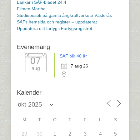
Länkar i SÅF-bladet 24:4
Filmen Martha
Studiebesök på gamla ångkraftverkete Västerås
SÅFs hemsida och register – uppdaterat
Uppdatera ditt fartyg i Fartygsregistret
Evenemang
SÅF blir 40 år
07
7 aug 26
aug
Kalender
M
T
O
T
F
L
S
29
30
1
2
3
4
5