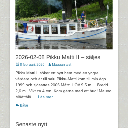
2026-02-08 Pikku Matti II – säljes
Postades
Författare
8 februari, 2026
Maggan test
den
Pikku Matti II söker ett nytt hem med en yngre
vårdare och är till salu.Pikku-Matti kom till min ägo
1999 och sjösattes 2006.Mått: LÖA 9,5 m Bredd
2,6 m Vikt ca 4 ton. Kom gärna med ett bud! Mauno
Määttälä
Läs mer…
Kategorier
Båtar
Senaste nytt