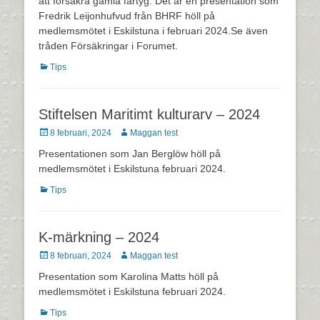
att försäkra gamla fartyg. Det är en presentation som
Fredrik Leijonhufvud från BHRF höll på
medlemsmötet i Eskilstuna i februari 2024.Se även
tråden Försäkringar i Forumet.
Kategorier
Tips
Stiftelsen Maritimt kulturarv – 2024
Postades
Författare
8 februari, 2024
Maggan test
den
Presentationen som Jan Berglöw höll på
medlemsmötet i Eskilstuna februari 2024.
Kategorier
Tips
K-märkning – 2024
Postades
Författare
8 februari, 2024
Maggan test
den
Presentation som Karolina Matts höll på
medlemsmötet i Eskilstuna februari 2024.
Kategorier
Tips