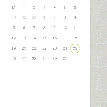
M
T
O
T
F
L
S
29
30
31
1
2
3
4
5
6
7
8
9
10
11
12
13
14
15
16
17
18
19
20
21
22
23
24
25
26
27
28
29
30
31
1