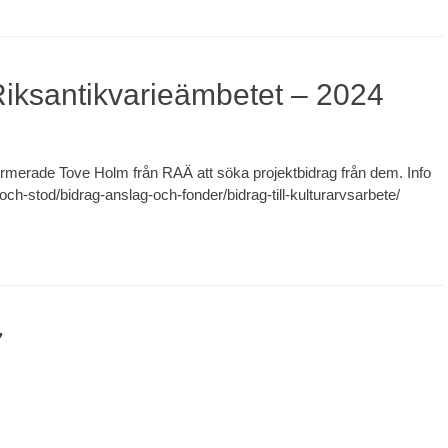
Riksantikvarieämbetet – 2024
ormerade Tove Holm från RAÄ att söka projektbidrag från dem. Info
-och-stod/bidrag-anslag-och-fonder/bidrag-till-kulturarvsarbete/
7