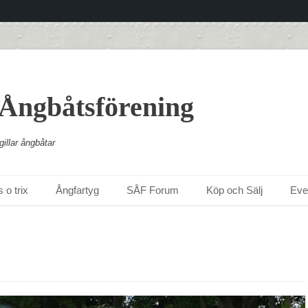
 Ångbåtsförening
illar ångbåtar
 o trix
Ångfartyg
SÅF Forum
Köp och Sälj
Ev