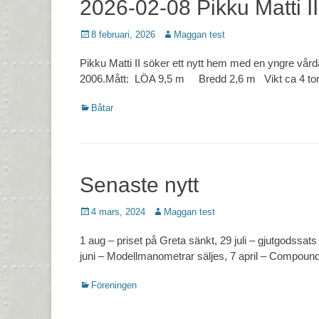
2026-02-08 Pikku Matti II
Postades
Författare
8 februari, 2026
Maggan test
den
Pikku Matti II söker ett nytt hem med en yngre vårda
2006.Mått: LÖA 9,5 m Bredd 2,6 m Vikt ca 4 t
Kategorier
Båtar
Senaste nytt
Postades
Författare
4 mars, 2024
Maggan test
den
1 aug – priset på Greta sänkt, 29 juli – gjutgodssats t
juni – Modellmanometrar säljes, 7 april – Compound
Kategorier
Föreningen