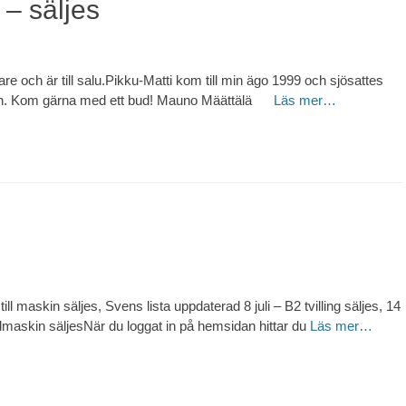
 – säljes
re och är till salu.Pikku-Matti kom till min ägo 1999 och sjösattes
on. Kom gärna med ett bud! Mauno Määttälä
Läs mer…
ill maskin säljes, Svens lista uppdaterad 8 juli – B2 tvilling säljes, 14
maskin säljesNär du loggat in på hemsidan hittar du
Läs mer…