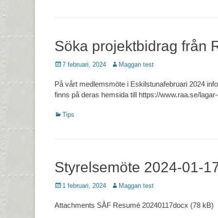
Söka projektbidrag från 
Postades
Författare
7 februari, 2024
Maggan test
den
På vårt medlemsmöte i Eskilstunafebruari 2024 inf
finns på deras hemsida till https://www.raa.se/lagar
Kategorier
Tips
Styrelsemöte 2024-01-1
Postades
Författare
1 februari, 2024
Maggan test
den
Attachments SÅF Resumé 20240117docx (78 kB)