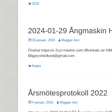
Kategorier
2024
2024-01-29 Ångmaskin 
Postades
Författare
29 januari, 2024
Maggan test
den
Önskar köpa en 2cyl maskin som tillverkats av Hi
66garyshedlund@gmail.com
Kategorier
Köpes
Årsmötesprotokoll 2022
Postades
Författare
4 januari, 2024
Maggan test
den