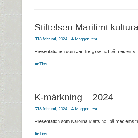
Stiftelsen Maritimt kultur
Postades
Författare
8 februari, 2024
Maggan test
den
Presentationen som Jan Berglöw höll på medlemsmöt
Kategorier
Tips
K-märkning – 2024
Postades
Författare
8 februari, 2024
Maggan test
den
Presentation som Karolina Matts höll på medlemsmöt
Kategorier
Tips