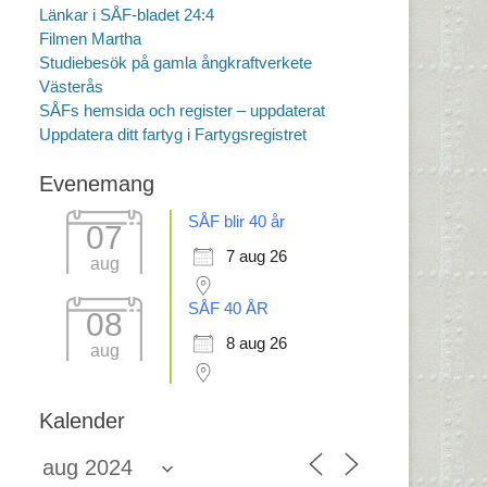
Länkar i SÅF-bladet 24:4
Filmen Martha
Studiebesök på gamla ångkraftverkete
Västerås
SÅFs hemsida och register – uppdaterat
Uppdatera ditt fartyg i Fartygsregistret
Evenemang
SÅF blir 40 år
07
7 aug 26
aug
SÅF 40 ÅR
08
8 aug 26
aug
Kalender