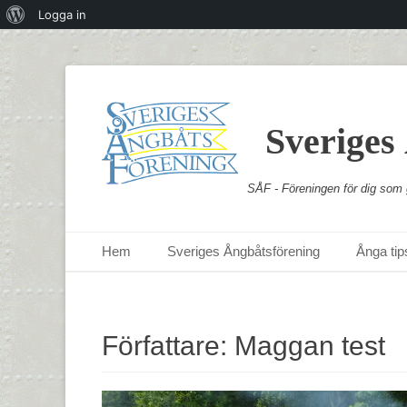
Om
Logga in
WordPress
Sveriges
SÅF - Föreningen för dig som g
Primär meny
Hoppa
Hem
Sveriges Ångbåtsförening
Ånga tips
till
innehåll
Författare:
Maggan test