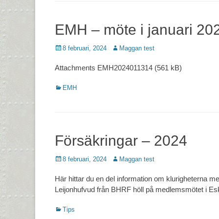
EMH – möte i januari 20
Postades
Författare
8 februari, 2024
Maggan test
den
Attachments EMH2024011314 (561 kB)
Kategorier
EMH
Försäkringar – 2024
Postades
Författare
8 februari, 2024
Maggan test
den
Här hittar du en del information om klurigheterna me
Leijonhufvud från BHRF höll på medlemsmötet i Eski
Kategorier
Tips