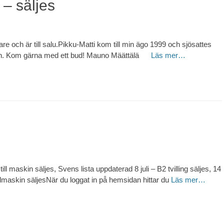
 – säljes
re och är till salu.Pikku-Matti kom till min ägo 1999 och sjösattes
on. Kom gärna med ett bud! Mauno Määttälä
Läs mer…
ill maskin säljes, Svens lista uppdaterad 8 juli – B2 tvilling säljes, 14
maskin säljesNär du loggat in på hemsidan hittar du
Läs mer…