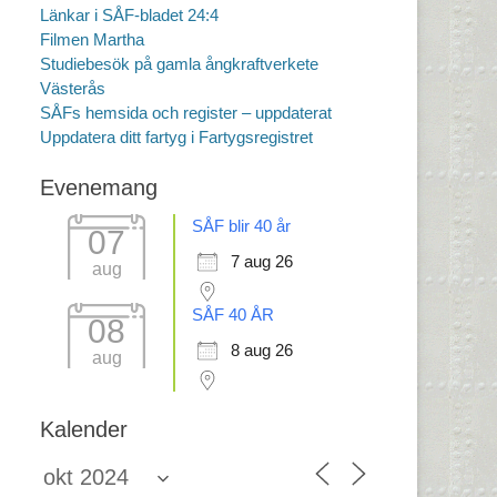
Länkar i SÅF-bladet 24:4
Filmen Martha
Studiebesök på gamla ångkraftverkete
Västerås
SÅFs hemsida och register – uppdaterat
Uppdatera ditt fartyg i Fartygsregistret
Evenemang
SÅF blir 40 år
07
7 aug 26
aug
SÅF 40 ÅR
08
8 aug 26
aug
Kalender