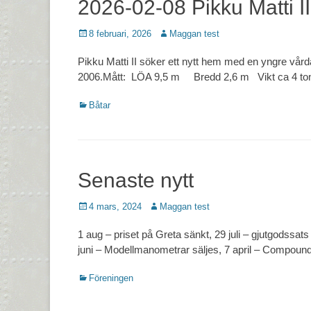
2026-02-08 Pikku Matti II
Postades
Författare
8 februari, 2026
Maggan test
den
Pikku Matti II söker ett nytt hem med en yngre vårda
2006.Mått: LÖA 9,5 m Bredd 2,6 m Vikt ca 4 t
Kategorier
Båtar
Senaste nytt
Postades
Författare
4 mars, 2024
Maggan test
den
1 aug – priset på Greta sänkt, 29 juli – gjutgodssats t
juni – Modellmanometrar säljes, 7 april – Compound
Kategorier
Föreningen