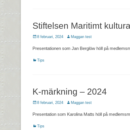
Stiftelsen Maritimt kultur
Postades
Författare
8 februari, 2024
Maggan test
den
Presentationen som Jan Berglöw höll på medlemsmöt
Kategorier
Tips
K-märkning – 2024
Postades
Författare
8 februari, 2024
Maggan test
den
Presentation som Karolina Matts höll på medlemsmöt
Kategorier
Tips