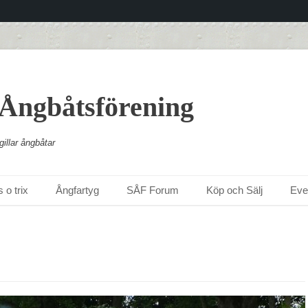
 Ångbåtsförening
illar ångbåtar
 o trix
Ångfartyg
SÅF Forum
Köp och Sälj
Ev