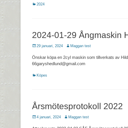
Kategorier
2024
2024-01-29 Ångmaskin 
Postades
Författare
29 januari, 2024
Maggan test
den
Önskar köpa en 2cyl maskin som tillverkats av Hi
66garyshedlund@gmail.com
Kategorier
Köpes
Årsmötesprotokoll 2022
Postades
Författare
4 januari, 2024
Maggan test
den