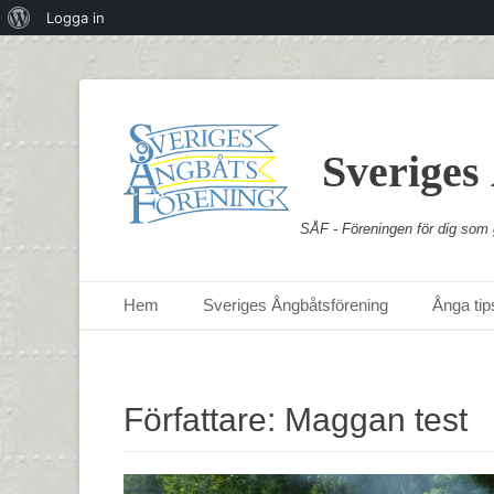
Om
Logga in
WordPress
Sveriges
SÅF - Föreningen för dig som g
Primär meny
Hoppa
Hem
Sveriges Ångbåtsförening
Ånga tips
till
innehåll
Författare:
Maggan test