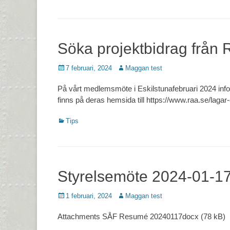
Söka projektbidrag från 
Postades
Författare
7 februari, 2024
Maggan test
den
På vårt medlemsmöte i Eskilstunafebruari 2024 inf
finns på deras hemsida till https://www.raa.se/lagar
Kategorier
Tips
Styrelsemöte 2024-01-1
Postades
Författare
1 februari, 2024
Maggan test
den
Attachments SÅF Resumé 20240117docx (78 kB)