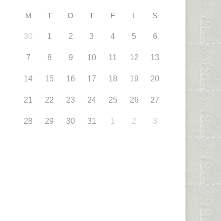
M
T
O
T
F
L
S
30
1
2
3
4
5
6
7
8
9
10
11
12
13
14
15
16
17
18
19
20
21
22
23
24
25
26
27
28
29
30
31
1
2
3