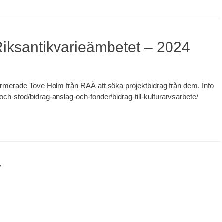
Riksantikvarieämbetet – 2024
ormerade Tove Holm från RAÄ att söka projektbidrag från dem. Info
-och-stod/bidrag-anslag-och-fonder/bidrag-till-kulturarvsarbete/
7