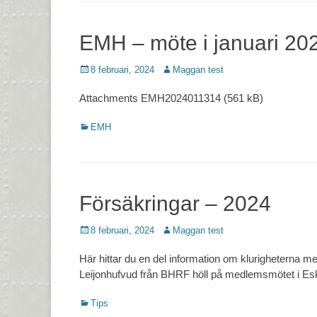
EMH – möte i januari 20
Postades
Författare
8 februari, 2024
Maggan test
den
Attachments EMH2024011314 (561 kB)
Kategorier
EMH
Försäkringar – 2024
Postades
Författare
8 februari, 2024
Maggan test
den
Här hittar du en del information om klurigheterna me
Leijonhufvud från BHRF höll på medlemsmötet i Eski
Kategorier
Tips