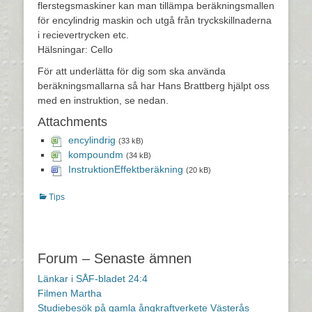
flerstegsmaskiner kan man tillämpa beräkningsmallen
för encylindrig maskin och utgå från tryckskillnaderna
i recievertrycken etc.
Hälsningar: Cello
För att underlätta för dig som ska använda
beräkningsmallarna så har Hans Brattberg hjälpt oss
med en instruktion, se nedan.
Attachments
encylindrig
(33 kB)
kompoundm
(34 kB)
InstruktionEffektberäkning
(20 kB)
Kategorier
Tips
Inläggsnavigering
Forum – Senaste ämnen
Länkar i SÅF-bladet 24:4
Filmen Martha
Studiebesök på gamla ångkraftverkete Västerås