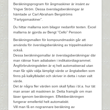
den
Beräkningsprogram för ångmaskiner är insänt av
Yngve Ström. Dessa överslagsberäkningar är
hämtade ur Carl Abraham Bergströms
”Fartygsmaskiner”.
Du hittar mallarna som bilagor nedanför texten. Excel
mallarna är gjorda av Bengt ”Cello” Persson
Beräkningsmallen för kompoundmaskin går att
använda för överslagsberäkning av trippelmaskiner
också.
Dessa beräkningsmallar är överslagsberäkningar där
man räknar fram adiabaten i indikatordiagrammet.
Ångförbrukningsdelen är ej helt automatiserad utan
man får själv välja lämpligt värde ur ångtabellen som
finns på kalkylbladet och skriver in detta i rutan valt
värde.
Det är några fler värden som skall fyllas i bl.a. hur tät
man anser att maskinen är. Detta framgår om man
läser igenom beräkningen. Effektberäkningen
fungerar emellertid helt automatiskt.
Vill man få en nogrannare beräkning av