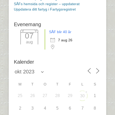
SÅFs hemsida och register – uppdaterat
Uppdatera ditt fartyg i Fartygsregistret
Evenemang
SÅF blir 40 år
07
7 aug 26
aug
Kalender
M
T
O
T
F
L
S
+
25
26
27
28
29
1
30
2
3
4
5
6
7
8