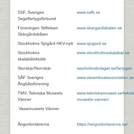
SSF, Sveriges
www.ssfb.se
Segelfartygsförbund
Föreningen Stiftelsen
www.skargardsbaten.se
Skärgårdsbåten
Stockholms Sjögård HKV-nytt
www.sjogard.se
Stockholms
www.stockholmsskalabat.se
skalabåtsklubb
Storskär/Norrskär
waxholmsbolaget.se/fartygen
SÅF Sveriges
www.steamboatassociation.se
Ångbåtsförening
TMV, Tekniska Museets
www.tekniskamuseet.se/tekni
Vänner
museets-vanner/
Vasamuseets Vänner
Ångvolontärerna
https://angvolontarerna.se/