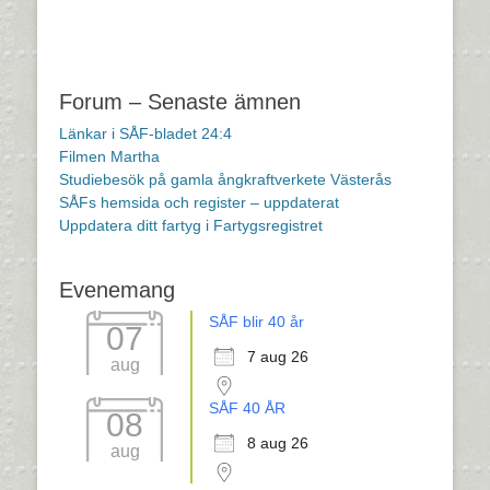
Forum – Senaste ämnen
Länkar i SÅF-bladet 24:4
Filmen Martha
Studiebesök på gamla ångkraftverkete Västerås
SÅFs hemsida och register – uppdaterat
Uppdatera ditt fartyg i Fartygsregistret
Evenemang
SÅF blir 40 år
07
7 aug 26
aug
SÅF 40 ÅR
08
8 aug 26
aug