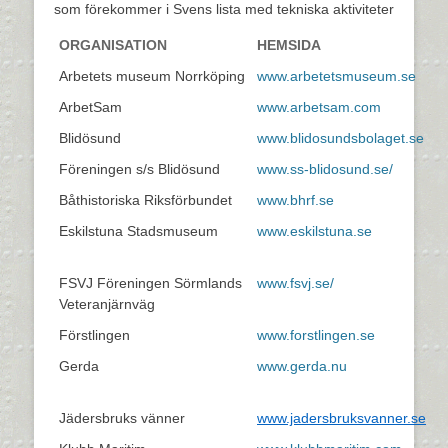
som förekommer i Svens lista med tekniska aktiviteter
ORGANISATION
HEMSIDA
Arbetets museum Norrköping
www.arbetetsmuseum.se
ArbetSam
www.arbetsam.com
Blidösund
www.blidosundsbolaget.se
Föreningen s/s Blidösund
www.ss-blidosund.se/
Båthistoriska Riksförbundet
www.bhrf.se
Eskilstuna Stadsmuseum
www.eskilstuna.se
FSVJ Föreningen Sörmlands
www.fsvj.se/
Veteranjärnväg
Förstlingen
www.forstlingen.se
Gerda
www.gerda.nu
Jädersbruks vänner
www.jadersbruksvanner.se