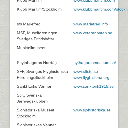
Klubb Maritim
www.klubbmaritim.com
Klubb Maritim/Stockholm
www.klubbmaritim.com/stock
s/s Mariefred
www.mariefred.info
MSF, Museiföreningen
www.veteranbaten.se
Sveriges Fritidsbåtar
Munktellmuseet
Phytahagoras Norrtälje
pythagorasmuseum.se/
SFF, Sveriges Flyghistoriska
www.sffsto.se
Förening/Stockholm
www.flyghistoria.org
Sankt Eriks Vänner
www.sankterik1915.se
SJK, Svenska
Järnvägsklubben
Sjöhistoriska Museet
www.sjohistoriska.se
Stockholm
Sjöhistoriskas Vänner