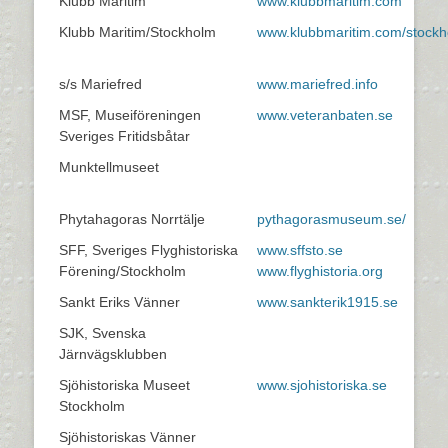
Klubb Maritim
www.klubbmaritim.com
Klubb Maritim/Stockholm
www.klubbmaritim.com/stock
s/s Mariefred
www.mariefred.info
MSF, Museiföreningen
www.veteranbaten.se
Sveriges Fritidsbåtar
Munktellmuseet
Phytahagoras Norrtälje
pythagorasmuseum.se/
SFF, Sveriges Flyghistoriska
www.sffsto.se
Förening/Stockholm
www.flyghistoria.org
Sankt Eriks Vänner
www.sankterik1915.se
SJK, Svenska
Järnvägsklubben
Sjöhistoriska Museet
www.sjohistoriska.se
Stockholm
Sjöhistoriskas Vänner