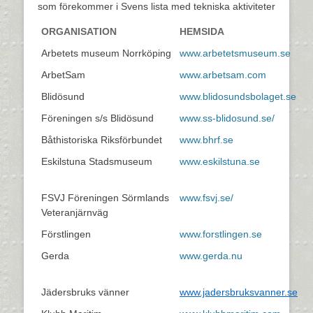
som förekommer i Svens lista med tekniska aktiviteter
ORGANISATION
HEMSIDA
Arbetets museum Norrköping
www.arbetetsmuseum.se
ArbetSam
www.arbetsam.com
Blidösund
www.blidosundsbolaget.se
Föreningen s/s Blidösund
www.ss-blidosund.se/
Båthistoriska Riksförbundet
www.bhrf.se
Eskilstuna Stadsmuseum
www.eskilstuna.se
FSVJ Föreningen Sörmlands
www.fsvj.se/
Veteranjärnväg
Förstlingen
www.forstlingen.se
Gerda
www.gerda.nu
Jädersbruks vänner
www.jadersbruksvanner.se