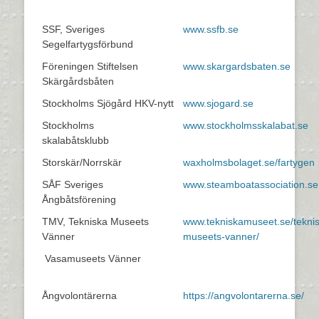
SSF, Sveriges
www.ssfb.se
Segelfartygsförbund
Föreningen Stiftelsen
www.skargardsbaten.se
Skärgårdsbåten
Stockholms Sjögård HKV-nytt
www.sjogard.se
Stockholms
www.stockholmsskalabat.se
skalabåtsklubb
Storskär/Norrskär
waxholmsbolaget.se/fartygen
SÅF Sveriges
www.steamboatassociation.se
Ångbåtsförening
TMV, Tekniska Museets
www.tekniskamuseet.se/tekni
Vänner
museets-vanner/
Vasamuseets Vänner
Ångvolontärerna
https://angvolontarerna.se/