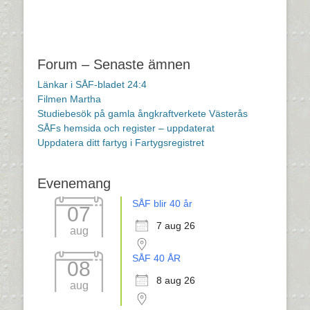
Forum – Senaste ämnen
Länkar i SÅF-bladet 24:4
Filmen Martha
Studiebesök på gamla ångkraftverkete Västerås
SÅFs hemsida och register – uppdaterat
Uppdatera ditt fartyg i Fartygsregistret
Evenemang
SÅF blir 40 år
07
7 aug 26
aug
SÅF 40 ÅR
08
8 aug 26
aug