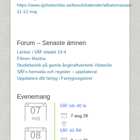
https://www.sjohistoriska.se/besok/kalender/elbatsmassan-
11-12-maj
Forum – Senaste ämnen
Länkar i SÅF-bladet 24:4
Filmen Martha
Studiebesök på gamla ångkraftverkete Västerås
SÅFs hemsida och register – uppdaterat
Uppdatera ditt fartyg i Fartygsregistret
Evenemang
SÅF blir 40 år
07
7 aug 26
aug
SÅF 40 ÅR
08