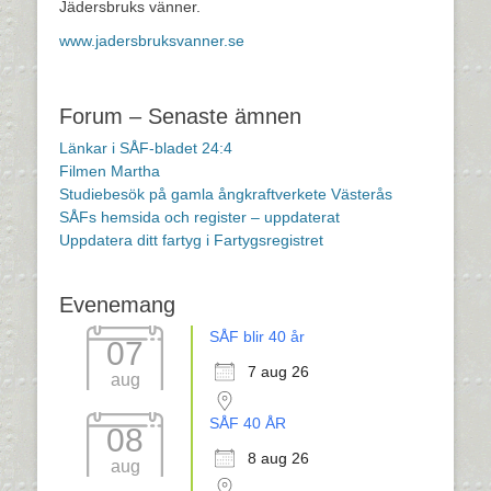
Jädersbruks vänner.
www.jadersbruksvanner.se
Forum – Senaste ämnen
Länkar i SÅF-bladet 24:4
Filmen Martha
Studiebesök på gamla ångkraftverkete Västerås
SÅFs hemsida och register – uppdaterat
Uppdatera ditt fartyg i Fartygsregistret
Evenemang
SÅF blir 40 år
07
7 aug 26
aug
SÅF 40 ÅR
08
8 aug 26
aug