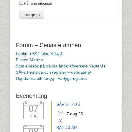
Håll mig inloggad
Logga in
Forum – Senaste ämnen
Länkar i SÅF-bladet 24:4
Filmen Martha
Studiebesök på gamla ångkraftverkete Västerås
SÅFs hemsida och register – uppdaterat
Uppdatera ditt fartyg i Fartygsregistret
Evenemang
SÅF blir 40 år
07
7 aug 26
aug
SÅF 40 ÅR
08