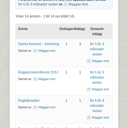
för 6 år, 9 månader sedan
av
Maggan test
.
Visar 14 ämnen - 1 till 14 (av totalt 14)
Ämne
Deltagare
Inlägg
Senaste
inlägg
Gamla forumet – Inledning
1
3
för 5 år, 9
månader
Startat av:
Maggan test
sedan
Maggan test
Ångpannekonferens 2012
1
1
för 6 år, 9
månader
Startat av:
Maggan test
sedan
Maggan test
Ångbåtssafari
1
1
för 6 år, 9
månader
Startat av:
Maggan test
sedan
Maggan test