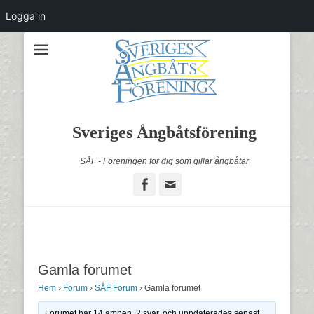
Logga in
Sveriges Ångbåtsförening
SÅF - Föreningen för dig som gillar ångbåtar
Facebook
Email
Gamla forumet
Hem
›
Forum
›
SÅF Forum
›
Gamla forumet
Forumet har 14 ämnen, 2 svar, och uppdaterades senast