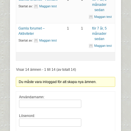
månader
Startat av:
Maggan test
sedan
Maggan test
Gamla forumet –
1
1
för 7 år, 5
Aktiviteter
månader
sedan
Startat av:
Maggan test
Maggan test
Visar 14 ämnen - 1 till 14 (av totalt 14)
Du måste vara inloggad för att skapa nya ämnen.
Användarnamn:
Lösenord: