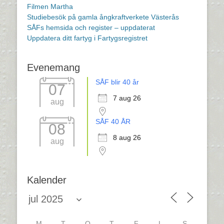
Filmen Martha
Studiebesök på gamla ångkraftverkete Västerås
SÅFs hemsida och register – uppdaterat
Uppdatera ditt fartyg i Fartygsregistret
Evenemang
SÅF blir 40 år
07
7 aug 26
aug
SÅF 40 ÅR
08
8 aug 26
aug
Kalender
M
T
O
T
F
L
S