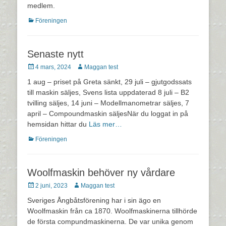
medlem.
Kategorier
Föreningen
Senaste nytt
Postades
Författare
4 mars, 2024
Maggan test
den
1 aug – priset på Greta sänkt, 29 juli – gjutgodssats
till maskin säljes, Svens lista uppdaterad 8 juli – B2
tvilling säljes, 14 juni – Modellmanometrar säljes, 7
april – Compoundmaskin säljesNär du loggat in på
hemsidan hittar du
Läs mer…
Kategorier
Föreningen
Woolfmaskin behöver ny vårdare
Postades
Författare
2 juni, 2023
Maggan test
den
Sveriges Ångbåtsförening har i sin ägo en
Woolfmaskin från ca 1870. Woolfmaskinerna tillhörde
de första compundmaskinerna. De var unika genom