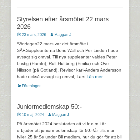
Styrelsen efter årsmötet 22 mars
2026
Postades
Författare
23 mars, 2026
Maggan J
den
Söndagen22 mars var det årsmöte i
SÅF.Suppleanterna Boris Wall och Per Lindén hade
avsagt sig omval. Till nya suppleanter valdes Peter
Lustig (Hamfri), Rolf Hultberg (Emilia) och Ove
Nilsson (på Gotland). Revisor karl-Anders Andersson
hade också avsagt sig omval, Lars
Läs mer…
Kategorier
Föreningen
Juniormedlemskap 50:-
Postades
Författare
10 maj, 2024
Maggan J
den
På årsmötet 2024 beslutades att vi fr o m i år
erbjuder ett juniormedlemskap för 50:-/år tills man
fyller 25 år.Se under Bli medlem, hur du gör för att bli