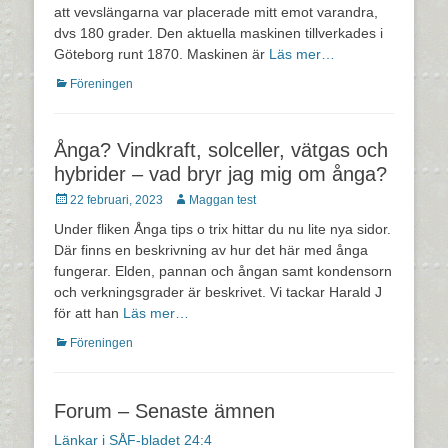
att vevslängarna var placerade mitt emot varandra,
dvs 180 grader. Den aktuella maskinen tillverkades i
Göteborg runt 1870. Maskinen är
Läs mer…
Kategorier
Föreningen
Ånga? Vindkraft, solceller, vätgas och
hybrider – vad bryr jag mig om ånga?
Postades
Författare
22 februari, 2023
Maggan test
den
Under fliken Ånga tips o trix hittar du nu lite nya sidor.
Där finns en beskrivning av hur det här med ånga
fungerar. Elden, pannan och ångan samt kondensorn
och verkningsgrader är beskrivet. Vi tackar Harald J
för att han
Läs mer…
Kategorier
Föreningen
Forum – Senaste ämnen
Länkar i SÅF-bladet 24:4