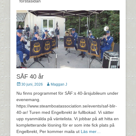
förstasidan
SÅF 40 år
Postades
Författare
30 juni, 2026
Maggan J
den
Nu finns programmet för SÅF:s 40-årsjubileum under
evenemang.
https://www.steamboatassociation.se/events/saf-blir-
40-ar/ Turen med Engelbrekt är fullbokad. Vi sätter
upp nyanmälda på väntelista. Vi jobbar på att hitta en
kompletterande lösning för er som inte fick plats på
Engelbrekt, Per kommer maila ut
Läs mer…