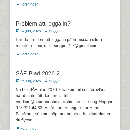
Kategorier
Föreningen
Problem att logga in?
Postades
Författare
14 juni, 2026
Maggan J
den
Har du problem att logga in på hemsidan eller i
registren – mejla till maggan217@gmail.com.
Kategorier
Föreningen
SÅF-Blad 2026-2
Postades
Författare
25 maj, 2026
Maggan J
den
Nu bör SÅF-blad 2026-2 ha kommit i din brevlåda.
har du inte fått den, mejla till
medlem@steamboatassociation.se eller ring Maggan
073 321 44 83. Vi får numera inga returer från
PostNord, så kom ihåg att anmäla adressändring om
du flyttar.
Kategorier
Föreningen