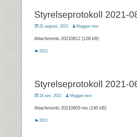
Styrelseprotokoll 2021-0
Postades
Författare
25 augusti, 2021
Maggan test
den
Attachments 20210812 (128 kB)
Kategorier
2021
Styrelseprotokoll 2021-0
Postades
Författare
18 juni, 2021
Maggan test
den
Attachments 20210609 rev (140 kB)
Kategorier
2021