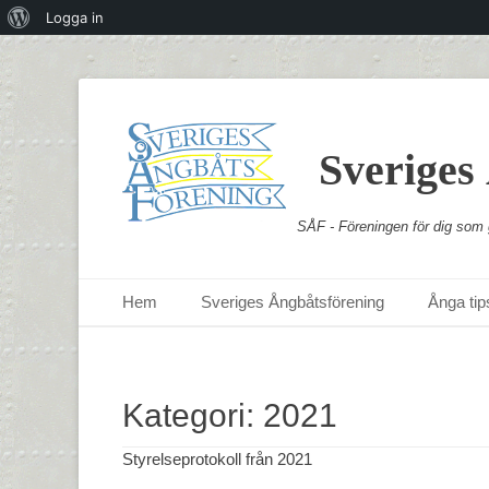
Om
Logga in
WordPress
Sveriges
SÅF - Föreningen för dig som g
Primär meny
Hoppa
Hem
Sveriges Ångbåtsförening
Ånga tips
till
innehåll
Kategori:
2021
Styrelseprotokoll från 2021