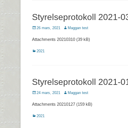
Styrelseprotokoll 2021-0
Postades
Författare
26 mars, 2021
Maggan test
den
Attachments 20210310 (39 kB)
Kategorier
2021
Styrelseprotokoll 2021-0
Postades
Författare
24 mars, 2021
Maggan test
den
Attachments 20210127 (159 kB)
Kategorier
2021