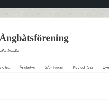
 Ångbåtsförening
illar ångbåtar
 o trix
Ångfartyg
SÅF Forum
Köp och Sälj
Ev