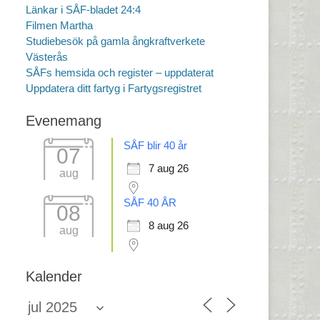
Länkar i SÅF-bladet 24:4
Filmen Martha
Studiebesök på gamla ångkraftverkete
Västerås
SÅFs hemsida och register – uppdaterat
Uppdatera ditt fartyg i Fartygsregistret
Evenemang
SÅF blir 40 år
07
7 aug 26
aug
SÅF 40 ÅR
08
8 aug 26
aug
Kalender