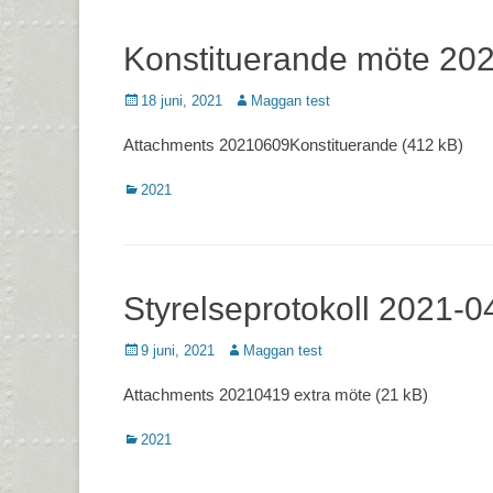
Konstituerande möte 20
Postades
Författare
18 juni, 2021
Maggan test
den
Attachments 20210609Konstituerande (412 kB)
Kategorier
2021
Styrelseprotokoll 2021-0
Postades
Författare
9 juni, 2021
Maggan test
den
Attachments 20210419 extra möte (21 kB)
Kategorier
2021