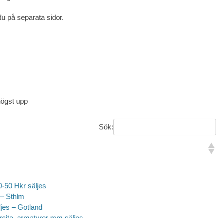
du på separata sidor.
högst upp
Sök:
-50 Hkr säljes
 – Sthlm
ljes – Gotland
cita, armaturer mm säljes