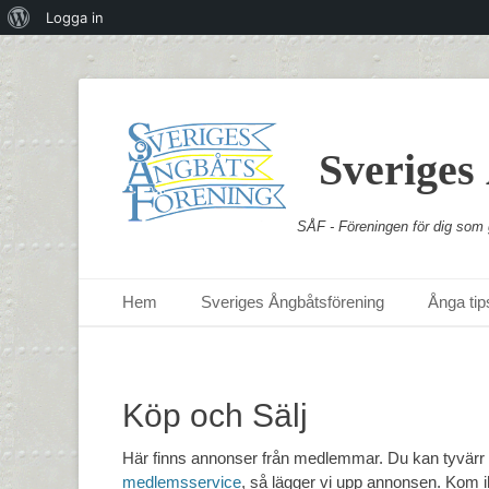
Om
Logga in
WordPress
Sveriges
SÅF - Föreningen för dig som g
Primär meny
Hoppa
Hem
Sveriges Ångbåtsförening
Ånga tips
till
innehåll
Köp och Sälj
Här finns annonser från medlemmar. Du kan tyvärr int
medlemsservice
, så lägger vi upp annonsen. Kom i