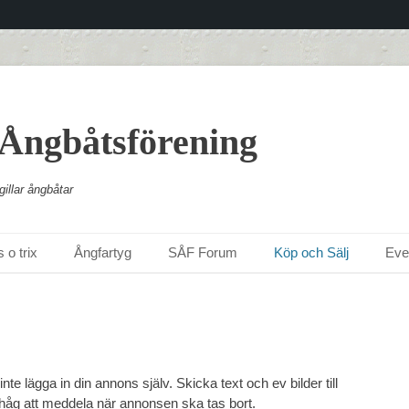
 Ångbåtsförening
illar ångbåtar
 o trix
Ångfartyg
SÅF Forum
Köp och Sälj
Ev
e lägga in din annons själv. Skicka text och ev bilder till
håg att meddela när annonsen ska tas bort.