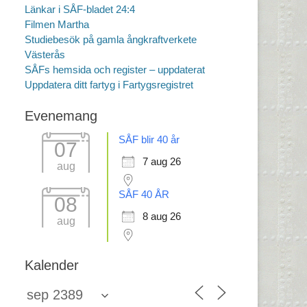
Länkar i SÅF-bladet 24:4
Filmen Martha
Studiebesök på gamla ångkraftverkete
Västerås
SÅFs hemsida och register – uppdaterat
Uppdatera ditt fartyg i Fartygsregistret
Evenemang
SÅF blir 40 år
07
7 aug 26
aug
SÅF 40 ÅR
08
8 aug 26
aug
Kalender