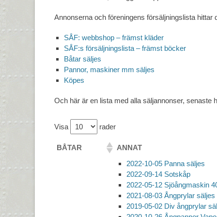
Annonserna och föreningens försäljningslista hittar 
SÅF: webbshop – främst kläder
SÅF:s försäljningslista – främst böcker
Båtar säljes
Pannor, maskiner mm säljes
Köpes
Och här är en lista med alla säljannonser, senaste 
Visa
rader
BÅTAR
ANNAT
2022-10-05 Panna säljes
2022-09-14 Sotskåp
2022-05-12 Sjöångmaskin 40
2021-08-03 Ångprylar säljes
2019-05-02 Div ångprylar sä
2020-10-26 Ångpannor Vapor