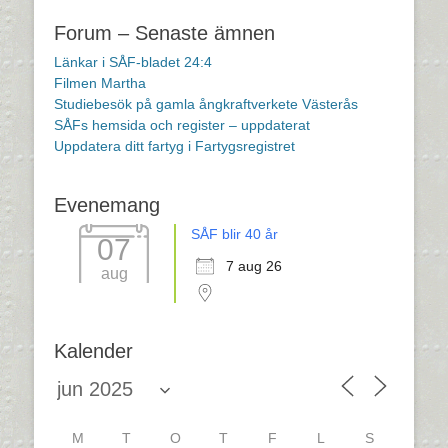
Forum – Senaste ämnen
Länkar i SÅF-bladet 24:4
Filmen Martha
Studiebesök på gamla ångkraftverkete Västerås
SÅFs hemsida och register – uppdaterat
Uppdatera ditt fartyg i Fartygsregistret
Evenemang
SÅF blir 40 år
07
7 aug 26
aug
Kalender
M
T
O
T
F
L
S