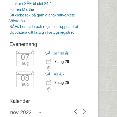
Länkar i SÅF-bladet 24:4
Filmen Martha
Studiebesök på gamla ångkraftverkete
Västerås
SÅFs hemsida och register – uppdaterat
Uppdatera ditt fartyg i Fartygsregistret
Evenemang
SÅF blir 40 år
07
7 aug 26
aug
SÅF 40 ÅR
08
8 aug 26
aug
Kalender