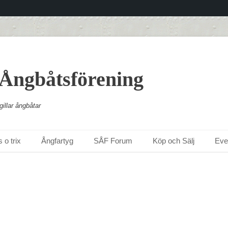
 Ångbåtsförening
illar ångbåtar
 o trix
Ångfartyg
SÅF Forum
Köp och Sälj
Ev