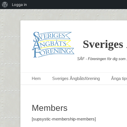
Om
Logga in
WordPress
Sveriges
SÅF - Föreningen för dig som g
Primär meny
Hoppa
Hem
Sveriges Ångbåtsförening
Ånga tips
till
innehåll
Members
[supsystic-membership-members]