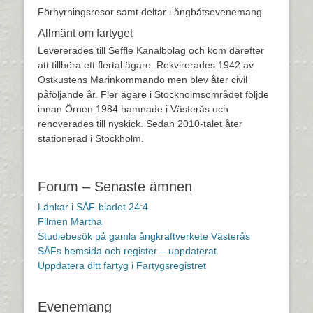
Förhyrningsresor samt deltar i ångbåtsevenemang
Allmänt om fartyget
Levererades till Seffle Kanalbolag och kom därefter
att tillhöra ett flertal ägare. Rekvirerades 1942 av
Ostkustens Marinkommando men blev åter civil
påföljande år. Fler ägare i Stockholmsområdet följde
innan Örnen 1984 hamnade i Västerås och
renoverades till nyskick. Sedan 2010-talet åter
stationerad i Stockholm.
Forum – Senaste ämnen
Länkar i SÅF-bladet 24:4
Filmen Martha
Studiebesök på gamla ångkraftverkete Västerås
SÅFs hemsida och register – uppdaterat
Uppdatera ditt fartyg i Fartygsregistret
Evenemang