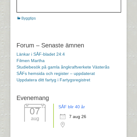
Kategorier
Byggtips
Inläggsnavigering
Forum – Senaste ämnen
Länkar i SÅF-bladet 24:4
Filmen Martha
Studiebesök på gamla ångkraftverkete Västerås
SÅFs hemsida och register – uppdaterat
Uppdatera ditt fartyg i Fartygsregistret
Evenemang
SÅF blir 40 år
07
7 aug 26
aug