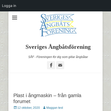
Logga in
Sveriges Ångbåtsförening
SÅF - Föreningen för dig som gillar ångbåtar
Facebook
Email
Plast i ångmaskin – från gamla
forumet
Postades
Författare
12 oktober, 2020
Maggan test