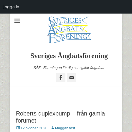
Logga in
Sveriges Ångbåtsförening
SÅF - Föreningen för dig som gillar ångbåtar
Facebook
Email
Roberts duplexpump – från gamla
forumet
Postades
Författare
12 oktober, 2020
Maggan test