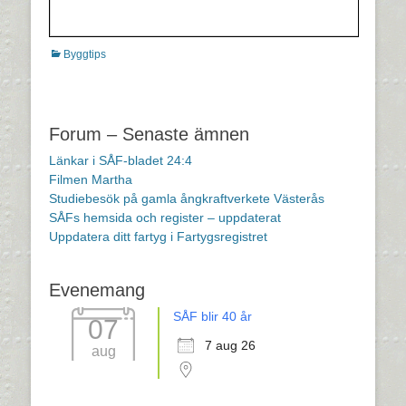
Kategorier
Byggtips
Inläggsnavigering
Forum – Senaste ämnen
Länkar i SÅF-bladet 24:4
Filmen Martha
Studiebesök på gamla ångkraftverkete Västerås
SÅFs hemsida och register – uppdaterat
Uppdatera ditt fartyg i Fartygsregistret
Evenemang
SÅF blir 40 år
07
7 aug 26
aug