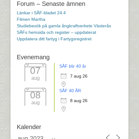
Forum – Senaste ämnen
Länkar i SÅF-bladet 24:4
Filmen Martha
Studiebesök på gamla ångkraftverkete Västerås
SÅFs hemsida och register – uppdaterat
Uppdatera ditt fartyg i Fartygsregistret
Evenemang
SÅF blir 40 år
07
7 aug 26
aug
SÅF 40 ÅR
08
8 aug 26
aug
Kalender