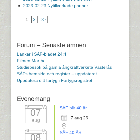
2023-02-23 Nytillverkade pannor
1
2
>>
Forum – Senaste ämnen
Länkar i SÅF-bladet 24:4
Filmen Martha
Studiebesök på gamla ångkraftverkete Västerås
SÅFs hemsida och register – uppdaterat
Uppdatera ditt fartyg i Fartygsregistret
Evenemang
SÅF blir 40 år
07
7 aug 26
aug
SÅF 40 ÅR
08