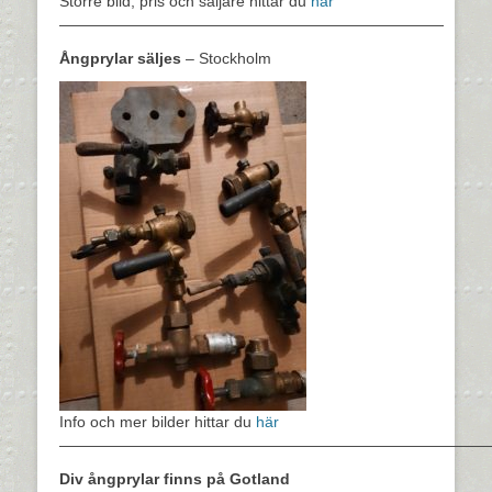
Större bild, pris och säljare hittar du
här
—————————————————————————
Ångprylar säljes
– Stockholm
Info och mer bilder hittar du
här
————————————————————————————
Div ångprylar finns på Gotland