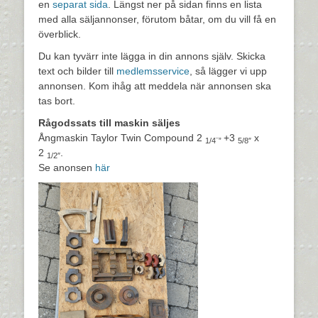
en
separat sida
. Längst ner på sidan finns en lista
med alla säljannonser, förutom båtar, om du vill få en
överblick.
Du kan tyvärr inte lägga in din annons själv. Skicka
text och bilder till
medlemsservice
, så lägger vi upp
annonsen. Kom ihåg att meddela när annonsen ska
tas bort.
Rågodssats till maskin säljes
Ångmaskin Taylor Twin Compound 2
+3
x
1/4¨”
5/8″
2
.
1/2″
Se anonsen
här