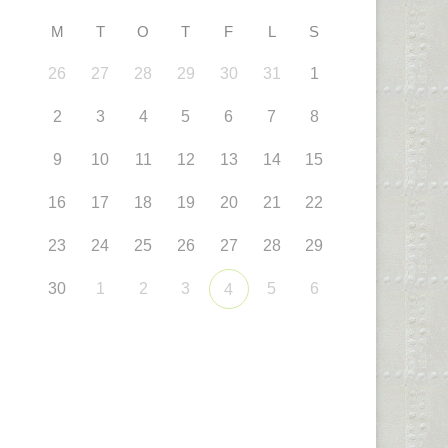
M
T
O
T
F
L
S
26
27
28
29
30
31
1
2
3
4
5
6
7
8
9
10
11
12
13
14
15
16
17
18
19
20
21
22
23
24
25
26
27
28
29
30
1
2
3
5
6
4