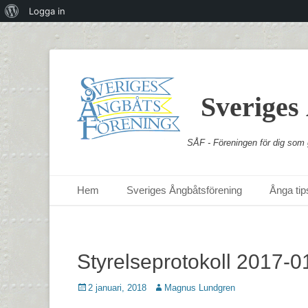
Om
Logga in
WordPress
Sveriges
SÅF - Föreningen för dig som g
Primär meny
Hoppa
Hem
Sveriges Ångbåtsförening
Ånga tips
till
innehåll
Styrelseprotokoll 2017-0
Postades
Författare
2 januari, 2018
Magnus Lundgren
den