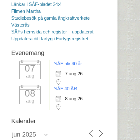
Länkar i SÅF-bladet 24:4
Filmen Martha
Studiebesök på gamla ångkraftverkete
Västerås
SÅFs hemsida och register – uppdaterat
Uppdatera ditt fartyg i Fartygsregistret
Evenemang
SÅF blir 40 år
07
7 aug 26
aug
SÅF 40 ÅR
08
8 aug 26
aug
Kalender