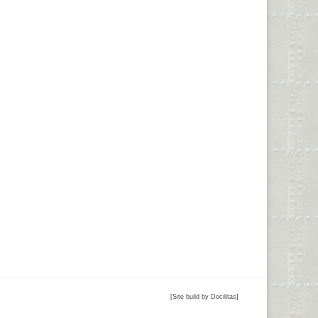
[Site build by Docilitas]