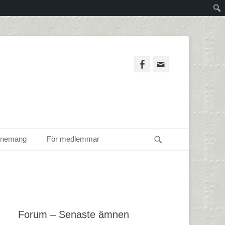
Facebook
Email
Sök
enemang
För medlemmar
Forum – Senaste ämnen