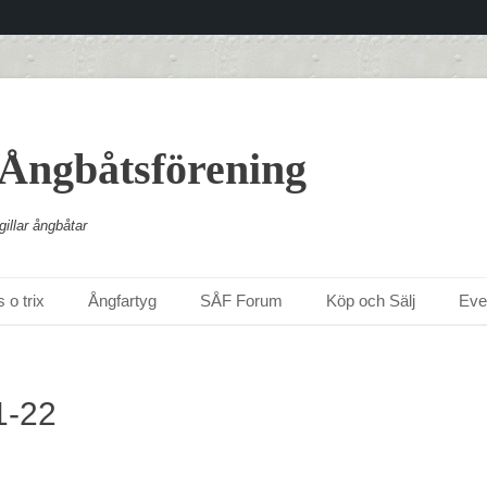
 Ångbåtsförening
illar ångbåtar
 o trix
Ångfartyg
SÅF Forum
Köp och Sälj
Ev
1-22