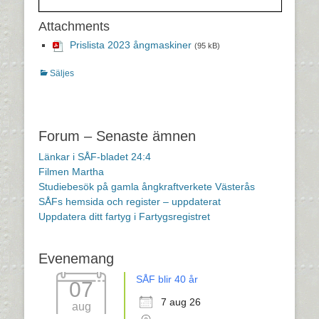
Attachments
Prislista 2023 ångmaskiner
(95 kB)
Kategorier
Säljes
Inläggsnavigering
Forum – Senaste ämnen
Länkar i SÅF-bladet 24:4
Filmen Martha
Studiebesök på gamla ångkraftverkete Västerås
SÅFs hemsida och register – uppdaterat
Uppdatera ditt fartyg i Fartygsregistret
Evenemang
SÅF blir 40 år
07
7 aug 26
aug