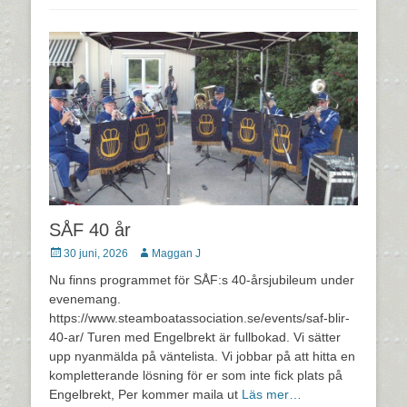
SÅF 40 år
Postades
Författare
30 juni, 2026
Maggan J
den
Nu finns programmet för SÅF:s 40-årsjubileum under
evenemang.
https://www.steamboatassociation.se/events/saf-blir-
40-ar/ Turen med Engelbrekt är fullbokad. Vi sätter
upp nyanmälda på väntelista. Vi jobbar på att hitta en
kompletterande lösning för er som inte fick plats på
Engelbrekt, Per kommer maila ut
Läs mer…