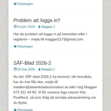
Kategorier
Föreningen
Problem att logga in?
Postades
Författare
14 juni, 2026
Maggan J
den
Har du problem att logga in på hemsidan eller i
registren – mejla till maggan217@gmail.com.
Kategorier
Föreningen
SÅF-Blad 2026-2
Postades
Författare
25 maj, 2026
Maggan J
den
Nu bör SÅF-blad 2026-2 ha kommit i din brevlåda.
har du inte fått den, mejla till
medlem@steamboatassociation.se eller ring Maggan
073 321 44 83. Vi får numera inga returer från
PostNord, så kom ihåg att anmäla adressändring om
du flyttar.
Kategorier
Föreningen