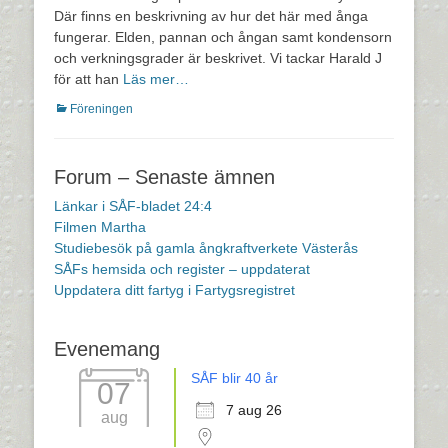
Där finns en beskrivning av hur det här med ånga
fungerar. Elden, pannan och ångan samt kondensorn
och verkningsgrader är beskrivet. Vi tackar Harald J
för att han
Läs mer…
Kategorier
Föreningen
Forum – Senaste ämnen
Länkar i SÅF-bladet 24:4
Filmen Martha
Studiebesök på gamla ångkraftverkete Västerås
SÅFs hemsida och register – uppdaterat
Uppdatera ditt fartyg i Fartygsregistret
Evenemang
SÅF blir 40 år
07
7 aug 26
aug