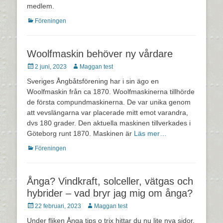
medlem.
Kategorier
Föreningen
Woolfmaskin behöver ny vårdare
Postades
Författare
2 juni, 2023
Maggan test
den
Sveriges Ångbåtsförening har i sin ägo en
Woolfmaskin från ca 1870. Woolfmaskinerna tillhörde
de första compundmaskinerna. De var unika genom
att vevslängarna var placerade mitt emot varandra,
dvs 180 grader. Den aktuella maskinen tillverkades i
Göteborg runt 1870. Maskinen är
Läs mer…
Kategorier
Föreningen
Ånga? Vindkraft, solceller, vätgas och
hybrider – vad bryr jag mig om ånga?
Postades
Författare
22 februari, 2023
Maggan test
den
Under fliken Ånga tips o trix hittar du nu lite nya sidor.