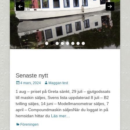
•
•
•
•
•
•
•
•
Senaste nytt
Postades
Författare
4 mars, 2024
Maggan test
den
1 aug – priset på Greta sänkt, 29 juli – gjutgodssats
till maskin säljes, Svens lista uppdaterad 8 juli – B2
tvilling säljes, 14 juni – Modellmanometrar säljes, 7
april – Compoundmaskin säljesNär du loggat in på
hemsidan hittar du
Läs mer…
Kategorier
Föreningen