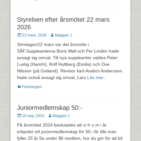
Styrelsen efter årsmötet 22 mars
2026
Postades
Författare
23 mars, 2026
Maggan J
den
Söndagen22 mars var det årsmöte i
SÅF.Suppleanterna Boris Wall och Per Lindén hade
avsagt sig omval. Till nya suppleanter valdes Peter
Lustig (Hamfri), Rolf Hultberg (Emilia) och Ove
Nilsson (på Gotland). Revisor karl-Anders Andersson
hade också avsagt sig omval, Lars
Läs mer…
Kategorier
Föreningen
Juniormedlemskap 50:-
Postades
Författare
10 maj, 2024
Maggan J
den
På årsmötet 2024 beslutades att vi fr o m i år
erbjuder ett juniormedlemskap för 50:-/år tills man
fyller 25 år.Se under Bli medlem, hur du gör för att bli