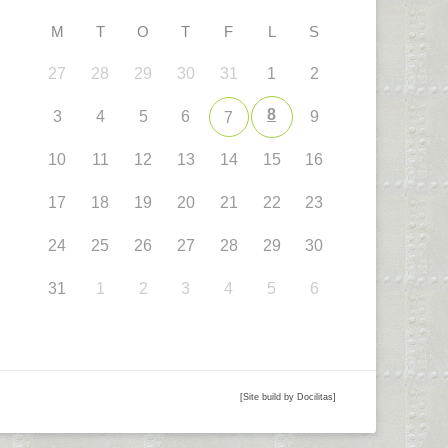
M
T
O
T
F
L
S
27
28
29
30
31
1
2
8
3
4
5
6
9
7
10
11
12
13
14
15
16
17
18
19
20
21
22
23
24
25
26
27
28
29
30
31
1
2
3
4
5
6
[Site build by Docilitas]