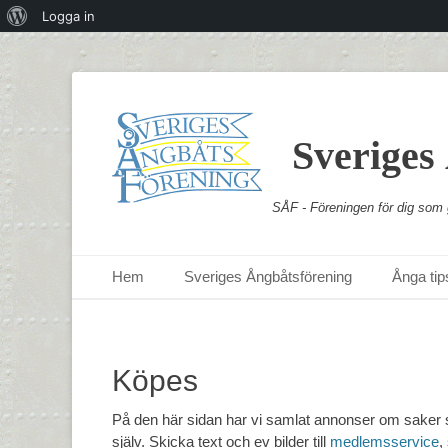
Om
Logga in
WordPress
Sveriges
SÅF - Föreningen för dig som g
Primär meny
Hoppa
Hem
Sveriges Ångbåtsförening
Ånga tips
till
innehåll
Köpes
På den här sidan har vi samlat annonser om saker 
själv. Skicka text och ev bilder till
medlemsservice
,