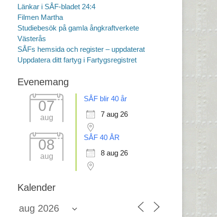
Länkar i SÅF-bladet 24:4
Filmen Martha
Studiebesök på gamla ångkraftverkete
Västerås
SÅFs hemsida och register – uppdaterat
Uppdatera ditt fartyg i Fartygsregistret
Evenemang
SÅF blir 40 år
07
7 aug 26
aug
SÅF 40 ÅR
08
8 aug 26
aug
Kalender