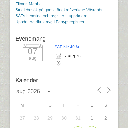
Filmen Martha
Studiebesök på gamla ångkraftverkete Västerås
SÅFs hemsida och register – uppdaterat
Uppdatera ditt fartyg i Fartygsregistret
Evenemang
SÅF blir 40 år
07
7 aug 26
aug
Kalender
M
T
O
T
F
L
S
27
28
29
30
31
1
2