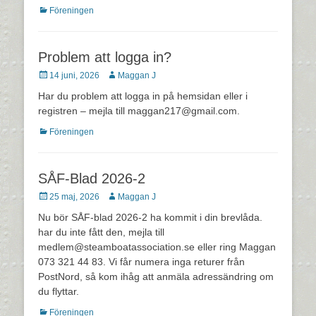
Kategorier
Föreningen
Problem att logga in?
Postades
Författare
14 juni, 2026
Maggan J
den
Har du problem att logga in på hemsidan eller i
registren – mejla till maggan217@gmail.com.
Kategorier
Föreningen
SÅF-Blad 2026-2
Postades
Författare
25 maj, 2026
Maggan J
den
Nu bör SÅF-blad 2026-2 ha kommit i din brevlåda.
har du inte fått den, mejla till
medlem@steamboatassociation.se eller ring Maggan
073 321 44 83. Vi får numera inga returer från
PostNord, så kom ihåg att anmäla adressändring om
du flyttar.
Kategorier
Föreningen