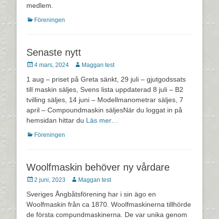
medlem.
Kategorier
Föreningen
Senaste nytt
Postades
Författare
4 mars, 2024
Maggan test
den
1 aug – priset på Greta sänkt, 29 juli – gjutgodssats
till maskin säljes, Svens lista uppdaterad 8 juli – B2
tvilling säljes, 14 juni – Modellmanometrar säljes, 7
april – Compoundmaskin säljesNär du loggat in på
hemsidan hittar du
Läs mer…
Kategorier
Föreningen
Woolfmaskin behöver ny vårdare
Postades
Författare
2 juni, 2023
Maggan test
den
Sveriges Ångbåtsförening har i sin ägo en
Woolfmaskin från ca 1870. Woolfmaskinerna tillhörde
de första compundmaskinerna. De var unika genom