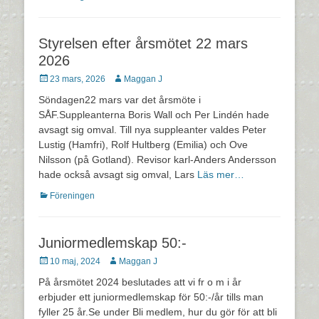
Styrelsen efter årsmötet 22 mars
2026
Postades
Författare
23 mars, 2026
Maggan J
den
Söndagen22 mars var det årsmöte i
SÅF.Suppleanterna Boris Wall och Per Lindén hade
avsagt sig omval. Till nya suppleanter valdes Peter
Lustig (Hamfri), Rolf Hultberg (Emilia) och Ove
Nilsson (på Gotland). Revisor karl-Anders Andersson
hade också avsagt sig omval, Lars
Läs mer…
Kategorier
Föreningen
Juniormedlemskap 50:-
Postades
Författare
10 maj, 2024
Maggan J
den
På årsmötet 2024 beslutades att vi fr o m i år
erbjuder ett juniormedlemskap för 50:-/år tills man
fyller 25 år.Se under Bli medlem, hur du gör för att bli