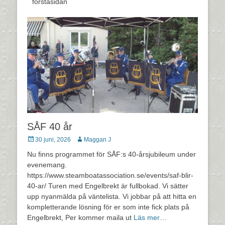
förstasidan
SÅF 40 år
Postades
Författare
30 juni, 2026
Maggan J
den
Nu finns programmet för SÅF:s 40-årsjubileum under
evenemang.
https://www.steamboatassociation.se/events/saf-blir-
40-ar/ Turen med Engelbrekt är fullbokad. Vi sätter
upp nyanmälda på väntelista. Vi jobbar på att hitta en
kompletterande lösning för er som inte fick plats på
Engelbrekt, Per kommer maila ut
Läs mer…