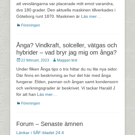
att vevslängarna var placerade mitt emot varandra,
dvs 180 grader. Den aktuella maskinen tillverkades i
Göteborg runt 1870. Maskinen är
Läs mer…
Kategorier
Föreningen
Ånga? Vindkraft, solceller, vätgas och
hybrider – vad bryr jag mig om ånga?
Postades
Författare
22 februari, 2023
Maggan test
den
Under fliken Ånga tips o trix hittar du nu lite nya sidor.
Där finns en beskrivning av hur det här med ånga
fungerar. Elden, pannan och ångan samt kondensorn
och verkningsgrader är beskrivet. Vi tackar Harald J
för att han
Läs mer…
Kategorier
Föreningen
Forum – Senaste ämnen
Länkar i SÅF-bladet 24:4