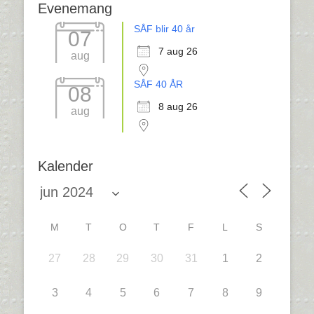
Evenemang
SÅF blir 40 år
07
7 aug 26
aug
SÅF 40 ÅR
08
8 aug 26
aug
Kalender
M
T
O
T
F
L
S
27
28
29
30
31
1
2
3
4
5
6
7
8
9