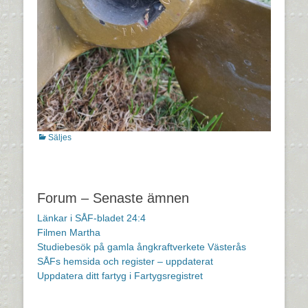
Kategorier
Säljes
Inläggsnavigering
Forum – Senaste ämnen
Länkar i SÅF-bladet 24:4
Filmen Martha
Studiebesök på gamla ångkraftverkete Västerås
SÅFs hemsida och register – uppdaterat
Uppdatera ditt fartyg i Fartygsregistret