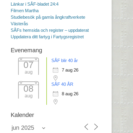
Länkar i SÅF-bladet 24:4
Filmen Martha
Studiebesök på gamla ångkraftverkete
Västerås
SÅFs hemsida och register – uppdaterat
Uppdatera ditt fartyg i Fartygsregistret
Evenemang
SÅF blir 40 år
07
7 aug 26
aug
SÅF 40 ÅR
08
8 aug 26
aug
Kalender