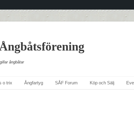
 Ångbåtsförening
illar ångbåtar
 o trix
Ångfartyg
SÅF Forum
Köp och Sälj
Ev