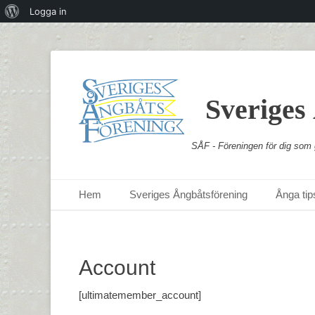
Om
Logga in
WordPress
Sveriges
SÅF - Föreningen för dig som g
Primär meny
Hoppa
Hem
Sveriges Ångbåtsförening
Ånga tips
till
innehåll
Account
[ultimatemember_account]