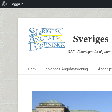
Om
Logga in
WordPress
Sveriges
SÅF - Föreningen för dig som g
Primär meny
Hoppa
Hem
Sveriges Ångbåtsförening
Ånga tips
till
innehåll