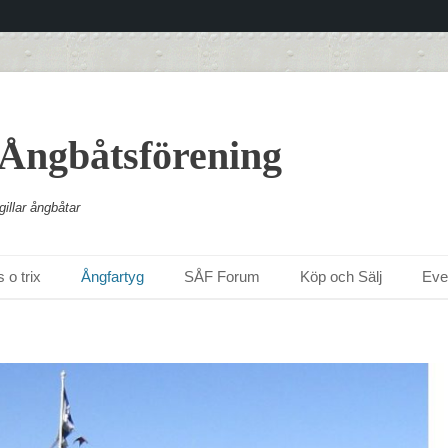
 Ångbåtsförening
illar ångbåtar
 o trix
Ångfartyg
SÅF Forum
Köp och Sälj
Ev