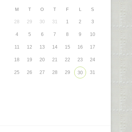
M
T
O
T
F
L
S
28
29
30
31
1
2
3
4
5
6
7
8
9
10
11
12
13
14
15
16
17
18
19
20
21
22
23
24
25
26
27
28
29
31
30