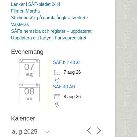
Länkar i SÅF-bladet 24:4
Filmen Martha
Studiebesök på gamla ångkraftverkete
Västerås
SÅFs hemsida och register – uppdaterat
Uppdatera ditt fartyg i Fartygsregistret
Evenemang
SÅF blir 40 år
07
7 aug 26
aug
SÅF 40 ÅR
08
8 aug 26
aug
Kalender