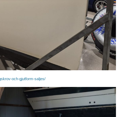
gskrov-och-gjutform-saljes/