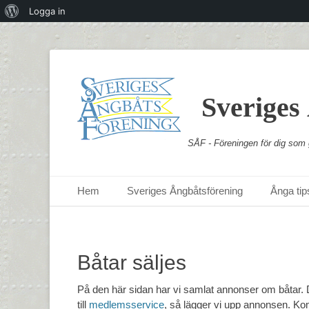
Om
Logga in
WordPress
Sveriges
SÅF - Föreningen för dig som g
Primär meny
Hoppa
Hem
Sveriges Ångbåtsförening
Ånga tips
till
innehåll
Båtar säljes
På den här sidan har vi samlat annonser om båtar. Du
till
medlemsservice
, så lägger vi upp annonsen. Ko