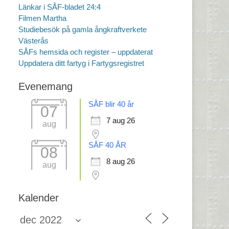
Länkar i SÅF-bladet 24:4
Filmen Martha
Studiebesök på gamla ångkraftverkete
Västerås
SÅFs hemsida och register – uppdaterat
Uppdatera ditt fartyg i Fartygsregistret
Evenemang
SÅF blir 40 år
07
7 aug 26
aug
SÅF 40 ÅR
08
8 aug 26
aug
Kalender