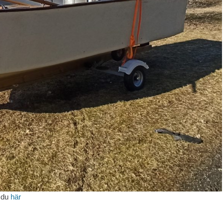
r du
här