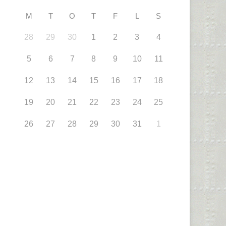
M
T
O
T
F
L
S
28
29
30
1
2
3
4
5
6
7
8
9
10
11
12
13
14
15
16
17
18
19
20
21
22
23
24
25
26
27
28
29
30
31
1