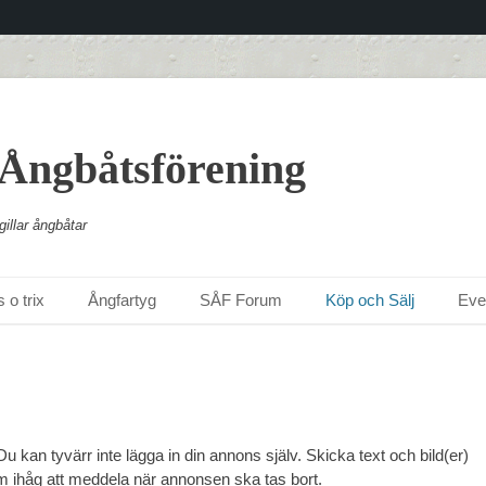
 Ångbåtsförening
illar ångbåtar
 o trix
Ångfartyg
SÅF Forum
Köp och Sälj
Ev
 kan tyvärr inte lägga in din annons själv. Skicka text och bild(er)
m ihåg att meddela när annonsen ska tas bort.