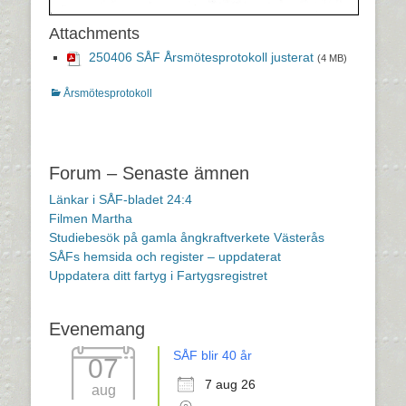
Attachments
250406 SÅF Årsmötesprotokoll justerat
(4 MB)
Kategorier
Årsmötesprotokoll
Inläggsnavigering
Forum – Senaste ämnen
Länkar i SÅF-bladet 24:4
Filmen Martha
Studiebesök på gamla ångkraftverkete Västerås
SÅFs hemsida och register – uppdaterat
Uppdatera ditt fartyg i Fartygsregistret
Evenemang
SÅF blir 40 år
07
7 aug 26
aug