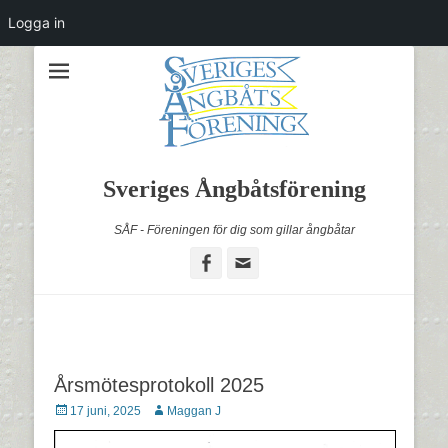
Logga in
Sveriges Ångbåtsförening
SÅF - Föreningen för dig som gillar ångbåtar
Facebook
Email
Årsmötesprotokoll 2025
Postades
Författare
17 juni, 2025
Maggan J
den