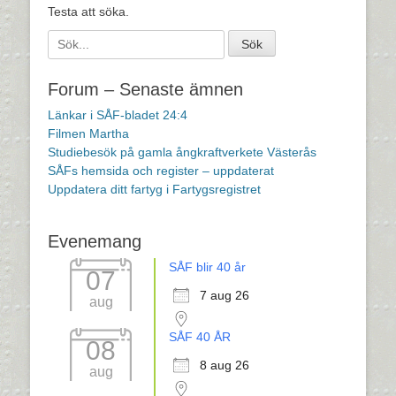
Testa att söka.
Sök
efter:
[label]
Forum – Senaste ämnen
Länkar i SÅF-bladet 24:4
Filmen Martha
Studiebesök på gamla ångkraftverkete Västerås
SÅFs hemsida och register – uppdaterat
Uppdatera ditt fartyg i Fartygsregistret
Evenemang
SÅF blir 40 år
07
7 aug 26
aug
SÅF 40 ÅR
08
8 aug 26
aug