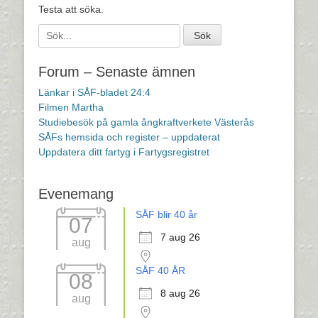
Testa att söka.
Sök
efter:
[label]
Forum – Senaste ämnen
Länkar i SÅF-bladet 24:4
Filmen Martha
Studiebesök på gamla ångkraftverkete Västerås
SÅFs hemsida och register – uppdaterat
Uppdatera ditt fartyg i Fartygsregistret
Evenemang
SÅF blir 40 år
07
7 aug 26
aug
SÅF 40 ÅR
08
8 aug 26
aug