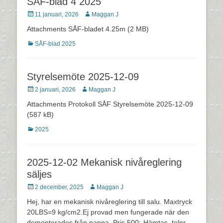
SÅF-blad 4 2025
Postades
Författare
11 januari, 2026
Maggan J
den
Attachments SÅF-bladet 4.25m (2 MB)
Kategorier
SÅF-blad 2025
Styrelsemöte 2025-12-09
Postades
Författare
2 januari, 2026
Maggan J
den
Attachments Protokoll SÅF Styrelsemöte 2025-12-09
(587 kB)
Kategorier
2025
2025-12-02 Mekanisk nivåreglering
säljes
Postades
Författare
2 december, 2025
Maggan J
den
Hej, har en mekanisk nivåreglering till salu. Maxtryck
20LBS=9 kg/cm2.Ej provad men fungerade när den
demonterades från panna. Pris 500:-Hämtas. telnr