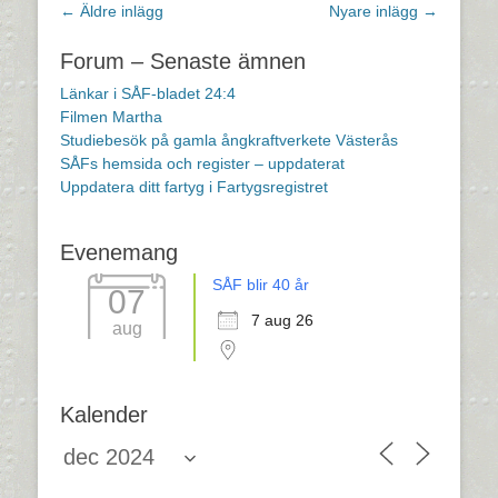
Inläggsnavigering
←
Äldre inlägg
Nyare inlägg
→
Forum – Senaste ämnen
Länkar i SÅF-bladet 24:4
Filmen Martha
Studiebesök på gamla ångkraftverkete Västerås
SÅFs hemsida och register – uppdaterat
Uppdatera ditt fartyg i Fartygsregistret
Evenemang
SÅF blir 40 år
07
7 aug 26
aug
Kalender