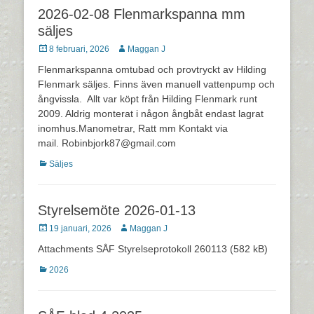
2026-02-08 Flenmarkspanna mm
säljes
Postades
Författare
8 februari, 2026
Maggan J
den
Flenmarkspanna omtubad och provtryckt av Hilding
Flenmark säljes. Finns även manuell vattenpump och
ångvissla. Allt var köpt från Hilding Flenmark runt
2009. Aldrig monterat i någon ångbåt endast lagrat
inomhus.Manometrar, Ratt mm Kontakt via
mail. Robinbjork87@gmail.com
Kategorier
Säljes
Styrelsemöte 2026-01-13
Postades
Författare
19 januari, 2026
Maggan J
den
Attachments SÅF Styrelseprotokoll 260113 (582 kB)
Kategorier
2026