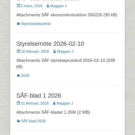
Postades
Författare
2 mars, 2026
Maggan J
den
Attachments SÅF ekonomiinstruktion 260226 (90 kB)
Kategorier
Styrelsedokumnet
Styrelsemöte 2026-02-10
Postades
Författare
16 februari, 2026
Maggan J
den
Attachments SÅF styrelseprotokoll 2026-02-10 (598
kB)
Kategorier
2026
SÅF-blad 1 2026
Postades
Författare
11 februari, 2026
Maggan J
den
Attachments SÅF-bladet 1.26M (2 MB)
Kategorier
SÅF-blad 2026