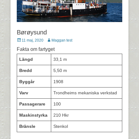
Børøysund
Postades
Författare
11 maj, 2020
Maggan test
den
Fakta om fartyget
Längd
33,1 m
Bredd
5,50 m
Byggår
1908
Varv
Trondheims mekaniska verkstad
Passagerare
100
Maskinstyrka
210 Hkr
Bränsle
Stenkol