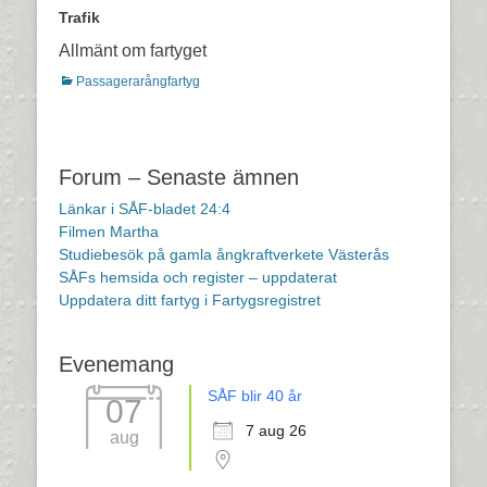
Trafik
Allmänt om fartyget
Kategorier
Passagerarångfartyg
Inläggsnavigering
Forum – Senaste ämnen
Länkar i SÅF-bladet 24:4
Filmen Martha
Studiebesök på gamla ångkraftverkete Västerås
SÅFs hemsida och register – uppdaterat
Uppdatera ditt fartyg i Fartygsregistret
Evenemang
SÅF blir 40 år
07
7 aug 26
aug