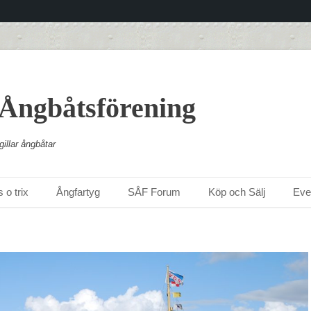
 Ångbåtsförening
illar ångbåtar
 o trix
Ångfartyg
SÅF Forum
Köp och Sälj
Ev