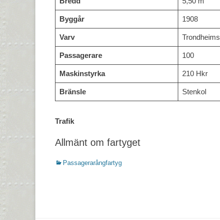
Bredd
5,50 m
Byggår
1908
Varv
Trondheims
Passagerare
100
Maskinstyrka
210 Hkr
Bränsle
Stenkol
Trafik
Allmänt om fartyget
Kategorier
Passagerarångfartyg
Inläggsnavigering