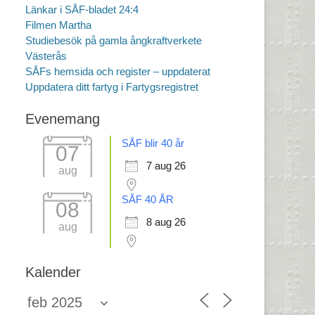
Länkar i SÅF-bladet 24:4
Filmen Martha
Studiebesök på gamla ångkraftverkete
Västerås
SÅFs hemsida och register – uppdaterat
Uppdatera ditt fartyg i Fartygsregistret
Evenemang
SÅF blir 40 år
07
7 aug 26
aug
SÅF 40 ÅR
08
8 aug 26
aug
Kalender