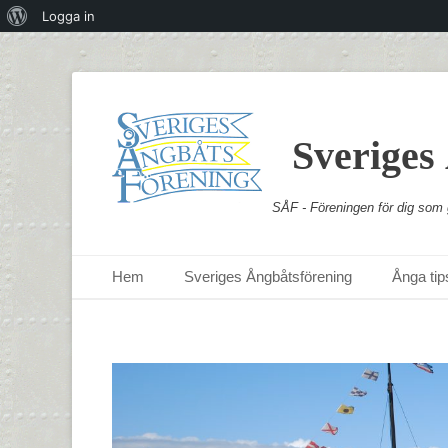
Om
Logga in
WordPress
Sveriges
SÅF - Föreningen för dig som g
Primär meny
Hoppa
Hem
Sveriges Ångbåtsförening
Ånga tips
till
innehåll