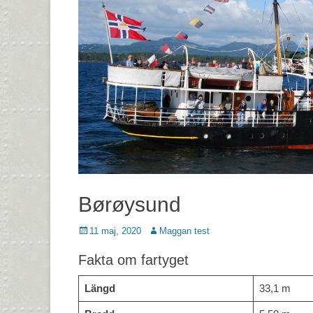
Børøysund
Postades
Författare
11 maj, 2020
Maggan test
den
Fakta om fartyget
Längd
33,1 m