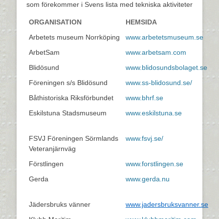
som förekommer i Svens lista med tekniska aktiviteter
ORGANISATION
HEMSIDA
Arbetets museum Norrköping
www.arbetetsmuseum.se
ArbetSam
www.arbetsam.com
Blidösund
www.blidosundsbolaget.se
Föreningen s/s Blidösund
www.ss-blidosund.se/
Båthistoriska Riksförbundet
www.bhrf.se
Eskilstuna Stadsmuseum
www.eskilstuna.se
FSVJ Föreningen Sörmlands
www.fsvj.se/
Veteranjärnväg
Förstlingen
www.forstlingen.se
Gerda
www.gerda.nu
Jädersbruks vänner
www.jadersbruksvanner.se