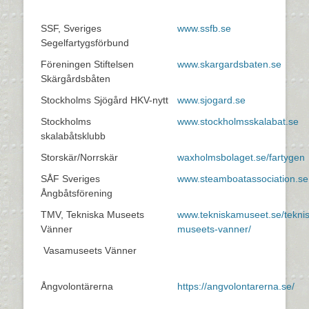
SSF, Sveriges
www.ssfb.se
Segelfartygsförbund
Föreningen Stiftelsen
www.skargardsbaten.se
Skärgårdsbåten
Stockholms Sjögård HKV-nytt
www.sjogard.se
Stockholms
www.stockholmsskalabat.se
skalabåtsklubb
Storskär/Norrskär
waxholmsbolaget.se/fartygen
SÅF Sveriges
www.steamboatassociation.se
Ångbåtsförening
TMV, Tekniska Museets
www.tekniskamuseet.se/tekni
Vänner
museets-vanner/
Vasamuseets Vänner
Ångvolontärerna
https://angvolontarerna.se/