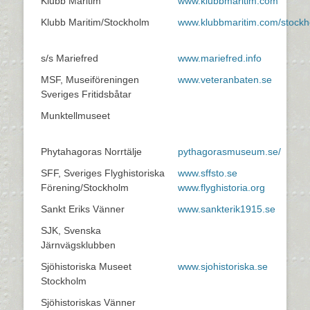
Klubb Maritim
www.klubbmaritim.com
Klubb Maritim/Stockholm
www.klubbmaritim.com/stock
s/s Mariefred
www.mariefred.info
MSF, Museiföreningen
www.veteranbaten.se
Sveriges Fritidsbåtar
Munktellmuseet
Phytahagoras Norrtälje
pythagorasmuseum.se/
SFF, Sveriges Flyghistoriska
www.sffsto.se
Förening/Stockholm
www.flyghistoria.org
Sankt Eriks Vänner
www.sankterik1915.se
SJK, Svenska
Järnvägsklubben
Sjöhistoriska Museet
www.sjohistoriska.se
Stockholm
Sjöhistoriskas Vänner