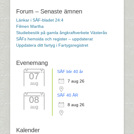
Forum – Senaste ämnen
Länkar i SÅF-bladet 24:4
Filmen Martha
Studiebesök på gamla ångkraftverkete Västerås
SÅFs hemsida och register – uppdaterat
Uppdatera ditt fartyg i Fartygsregistret
Evenemang
SÅF blir 40 år
07
7 aug 26
aug
SÅF 40 ÅR
08
8 aug 26
aug
Kalender