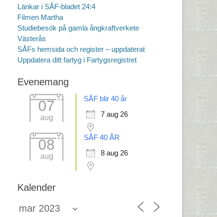
Länkar i SÅF-bladet 24:4
Filmen Martha
Studiebesök på gamla ångkraftverkete
Västerås
SÅFs hemsida och register – uppdaterat
Uppdatera ditt fartyg i Fartygsregistret
Evenemang
SÅF blir 40 år
07
7 aug 26
aug
SÅF 40 ÅR
08
8 aug 26
aug
Kalender