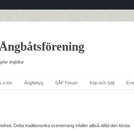
 Ångbåtsförening
illar ångbåtar
 o trix
Ångfartyg
SÅF Forum
Köp och Sälj
Ev
fred. Detta traditionsrika evenemang infaller alltså alltid den första