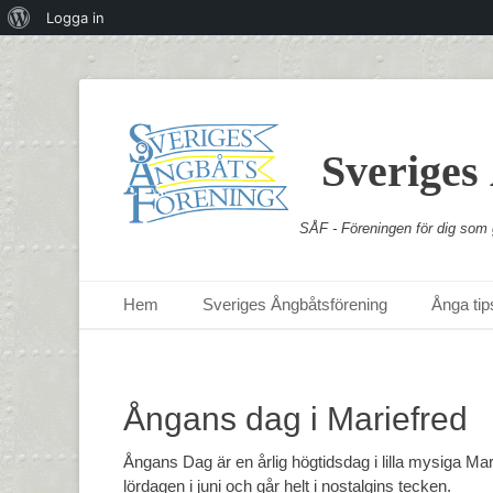
Om
Logga in
WordPress
Sveriges
SÅF - Föreningen för dig som g
Primär meny
Hoppa
Hem
Sveriges Ångbåtsförening
Ånga tips
till
innehåll
Ångans dag i Mariefred
Ångans Dag är en årlig högtidsdag i lilla mysiga Marie
lördagen i juni och går helt i nostalgins tecken.