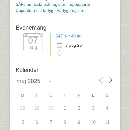
SÅFs hemsida och register – uppdaterat
Uppdatera ditt fartyg i Fartygsregistret
Evenemang
SÅF blir 40 år
07
7 aug 26
aug
Kalender
M
T
O
T
F
L
S
28
29
30
1
2
3
4
5
6
7
8
9
10
11