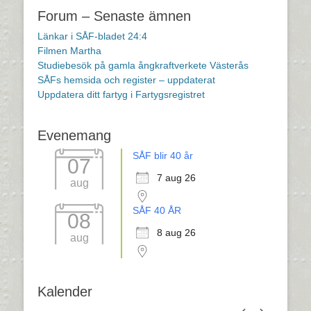
Forum – Senaste ämnen
Länkar i SÅF-bladet 24:4
Filmen Martha
Studiebesök på gamla ångkraftverkete Västerås
SÅFs hemsida och register – uppdaterat
Uppdatera ditt fartyg i Fartygsregistret
Evenemang
SÅF blir 40 år
07
7 aug 26
aug
SÅF 40 ÅR
08
8 aug 26
aug
Kalender