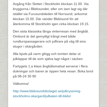
Avgång från Slottet i Stockholm klockan 11.00. Via
bryggorna i Blidösundet, eller om isen lagt sig där
istället via Furusundsleden till Norrsund, ankomst
klockan 15.00. Där vänder Blidösund för att
återkomma till Stockholm igen cirka klockan 19.15.
Den sista klassiska långa vinterresan med ångbåt.
Ombord är det gemytligt trångt med både
rundturspassagerare och julfirare på väg till sina
stugor i skärgården.
Alla bjuds på varm glögg och tomten delar ut
julklappar till de som själva lagt något i säcken.
Fartygets 1:a klass ångbåtsmatsal serverar i flera
dukningar och baren är öppen hela resan. Boka bord
på 08-24 30 90
Välkomna!
http://www.blidosundsbolaget.se/julkryssning-
stockholms-skargard/julbaten-till-blido/