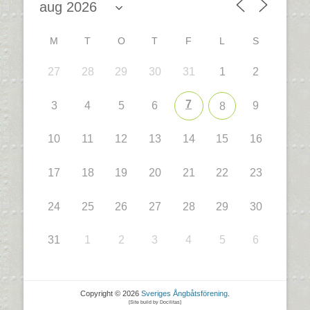
M
T
O
T
F
L
S
27
28
29
30
31
1
2
7
3
4
5
6
9
8
10
11
12
13
14
15
16
17
18
19
20
21
22
23
24
25
26
27
28
29
30
31
1
2
3
4
5
6
Copyright © 2026
Sveriges Ångbåtsförening
.
[Site build by Docilitas]