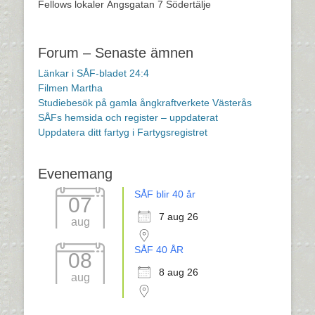
Fellows lokaler Ängsgatan 7 Södertälje
Forum – Senaste ämnen
Länkar i SÅF-bladet 24:4
Filmen Martha
Studiebesök på gamla ångkraftverkete Västerås
SÅFs hemsida och register – uppdaterat
Uppdatera ditt fartyg i Fartygsregistret
Evenemang
SÅF blir 40 år
07
7 aug 26
aug
SÅF 40 ÅR
08
8 aug 26
aug