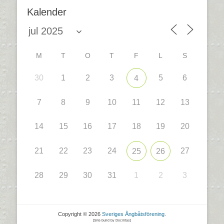
Kalender
M
T
O
T
F
L
S
30
1
2
3
5
6
4
7
8
9
10
11
12
13
14
15
16
17
18
19
20
21
22
23
24
27
25
26
28
29
30
31
1
2
3
Copyright © 2026
Sveriges Ångbåtsförening
.
[Site build by Docilitas]