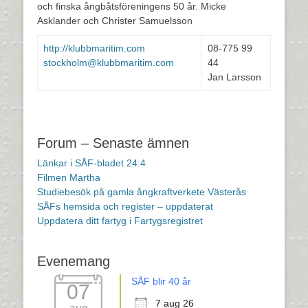
och finska ångbåtsföreningens 50 år. Micke
Asklander och Christer Samuelsson
http://klubbmaritim.com
08-775 99
stockholm@klubbmaritim.com
44
Jan Larsson
Forum – Senaste ämnen
Länkar i SÅF-bladet 24:4
Filmen Martha
Studiebesök på gamla ångkraftverkete Västerås
SÅFs hemsida och register – uppdaterat
Uppdatera ditt fartyg i Fartygsregistret
Evenemang
SÅF blir 40 år
07
7 aug 26