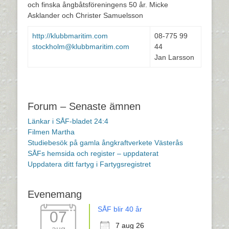
och finska ångbåtsföreningens 50 år. Micke
Asklander och Christer Samuelsson
http://klubbmaritim.com
08-775 99
stockholm@klubbmaritim.com
44
Jan Larsson
Forum – Senaste ämnen
Länkar i SÅF-bladet 24:4
Filmen Martha
Studiebesök på gamla ångkraftverkete Västerås
SÅFs hemsida och register – uppdaterat
Uppdatera ditt fartyg i Fartygsregistret
Evenemang
SÅF blir 40 år
07
7 aug 26