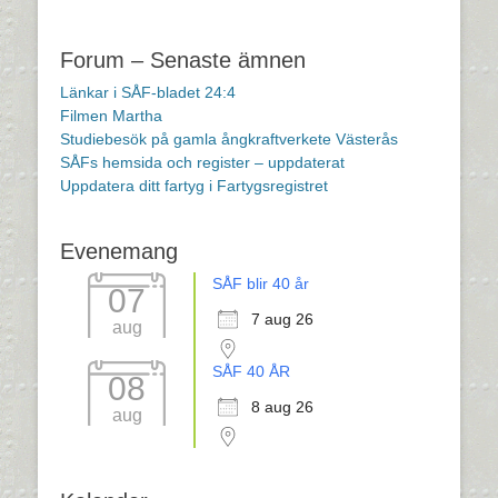
Forum – Senaste ämnen
Länkar i SÅF-bladet 24:4
Filmen Martha
Studiebesök på gamla ångkraftverkete Västerås
SÅFs hemsida och register – uppdaterat
Uppdatera ditt fartyg i Fartygsregistret
Evenemang
SÅF blir 40 år
07
7 aug 26
aug
SÅF 40 ÅR
08
8 aug 26
aug