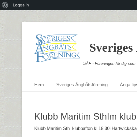
Om
Logga in
WordPress
Sveriges
SÅF - Föreningen för dig som g
Primär meny
Hoppa
Hem
Sveriges Ångbåtsförening
Ånga tips
till
innehåll
Klubb Maritim Sthlm klub
Klubb Maritim Sth klubbafton kl 18.30i Hartwickska