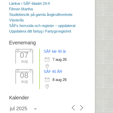
Länkar i SÅF-bladet 24:4
Filmen Martha
Studiebesök på gamla ångkraftverkete
Västerås
SÅFs hemsida och register – uppdaterat
Uppdatera ditt fartyg i Fartygsregistret
Evenemang
SÅF blir 40 år
07
7 aug 26
aug
SÅF 40 ÅR
08
8 aug 26
aug
Kalender