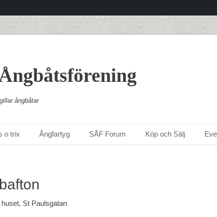
 Ångbåtsförening
illar ångbåtar
 o trix
Ångfartyg
SÅF Forum
Köp och Sälj
Ev
bafton
 huset, St Paulsgatan