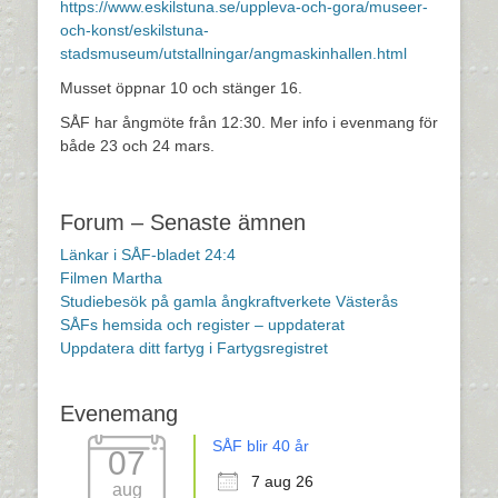
https://www.eskilstuna.se/uppleva-och-gora/museer-
och-konst/eskilstuna-
stadsmuseum/utstallningar/angmaskinhallen.html
Musset öppnar 10 och stänger 16.
SÅF har ångmöte från 12:30. Mer info i evenmang för
både 23 och 24 mars.
Forum – Senaste ämnen
Länkar i SÅF-bladet 24:4
Filmen Martha
Studiebesök på gamla ångkraftverkete Västerås
SÅFs hemsida och register – uppdaterat
Uppdatera ditt fartyg i Fartygsregistret
Evenemang
SÅF blir 40 år
07
7 aug 26
aug