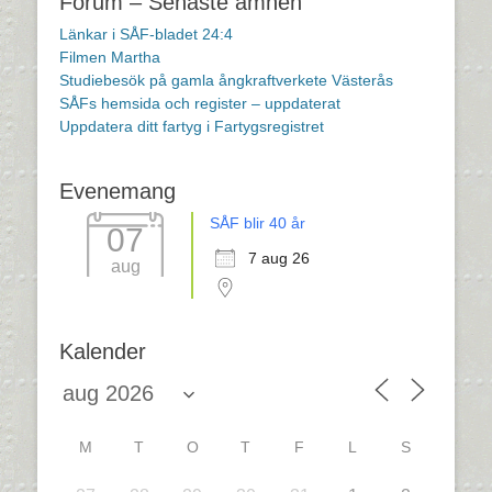
Forum – Senaste ämnen
Länkar i SÅF-bladet 24:4
Filmen Martha
Studiebesök på gamla ångkraftverkete Västerås
SÅFs hemsida och register – uppdaterat
Uppdatera ditt fartyg i Fartygsregistret
Evenemang
SÅF blir 40 år
07
7 aug 26
aug
Kalender
M
T
O
T
F
L
S